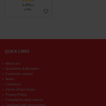
1.691
DKK
1.900
DKK
Gem som favorit
QUICK LINKS
About us
Questions & Answers
Customer service
News
Checkout
Terms of purchase
Privacy Policy
Complaints and returns
Satisfied with your order?