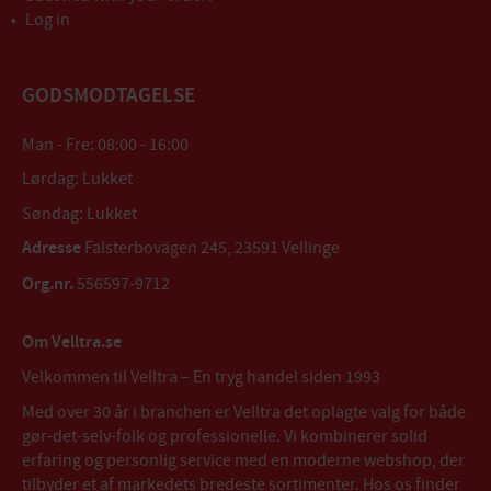
Log in
GODSMODTAGELSE
Man - Fre: 08:00 - 16:00
Lørdag: Lukket
Søndag: Lukket
Adresse
Falsterbovägen 245, 23591 Vellinge
Org.nr.
556597-9712
Om Velltra.se
Velkommen til Velltra – En tryg handel siden 1993
Med over 30 år i branchen er Velltra det oplagte valg for både
gør-det-selv-folk og professionelle. Vi kombinerer solid
erfaring og personlig service med en moderne webshop, der
tilbyder et af markedets bredeste sortimenter. Hos os finder