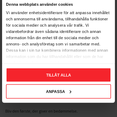
12W, Malmbergs
Denna webbplats använder cookies
9975002
Vi använder enhetsidentifierare för att anpassa innehållet
EL9975002
och annonserna till användarna, tillhandahålla funktioner
80
DKK
för sociala medier och analysera vår trafik. Vi
vidarebefordrar även sådana identifierare och annan
Gem som favorit
information från din enhet till de sociala medier och
annons- och analysföretag som vi samarbetar med.
Dessa kan i sin tur kombinera informationen med annan
Bedømmelser
information som du har tillhandahållit eller som de har
samlat in när du har använt deras tjänster.
Dig
TILLÅT ALLA
ANPASSA
Bliv den første, der giver en bedømmelse.