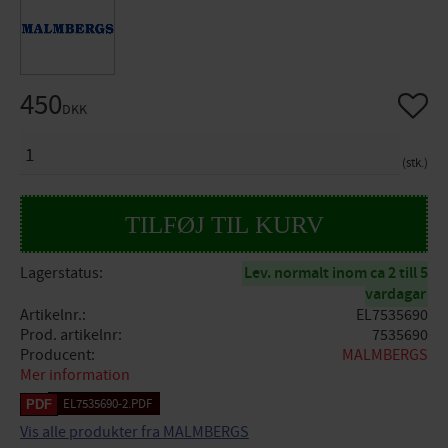
450
Gem so
DKK
ANTAL
stk.
Lagerstatus
Lev. normalt inom ca 2 till 5
vardagar
Artikelnr.
EL7535690
Prod. artikelnr
7535690
Producent
MALMBERGS
Mer information
EL7535690-2.PDF
Vis alle produkter fra MALMBERGS