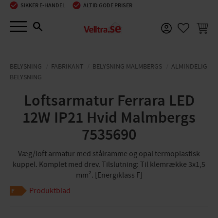
SIKKER E-HANDEL
ALTID GODE PRISER
Menu
INDKØ
FAVORIT
BELYSNING
FABRIKANT
BELYSNING MALMBERGS
ALMINDELIG
BELYSNING
Loftsarmatur Ferrara LED
12W IP21 Hvid Malmbergs
7535690
Væg/loft armatur med stålramme og opal termoplastisk
kuppel. Komplet med drev. Tilslutning: Til klemrække 3x1,5
mm². [Energiklass F]
Produktblad