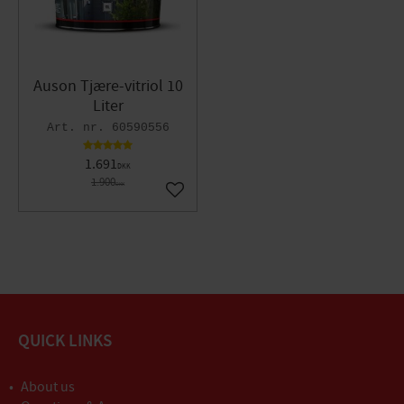
Auson Tjære-vitriol 10
Liter
60590556
1.691
DKK
1.900
DKK
Gem som favorit
QUICK LINKS
About us