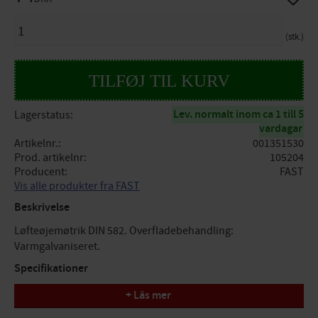
ANTAL
stk.
Lev. normalt inom ca 1 till 5
Lagerstatus
vardagar
Artikelnr.
001351530
Prod. artikelnr
105204
Producent
FAST
Vis alle produkter fra FAST
Beskrivelse
Løfteøjemøtrik DIN 582. Overfladebehandling:
Varmgalvaniseret.
Specifikationer
+ Läs mer
Dimension: M20
Division: 2,5