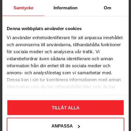
Samtycke
Information
Om
Denna webbplats använder cookies
Vi använder enhetsidentifierare för att anpassa innehållet
och annonserna till användarna, tillhandahålla funktioner
Løfteøjemøtrik LH FZV,
Løfteøjemøtrik LH FZV
för sociala medier och analysera vår trafik. Vi
M10, Fast 105201
M8, Fast 105200
vidarebefordrar även sådana identifierare och annan
information från din enhet till de sociala medier och
001351527
001351526
annons- och analysföretag som vi samarbetar med.
26
21
DKK
DKK
Dessa kan i sin tur kombinera informationen med annan
Gem som favorit
Gem so
information som du har tillhandahållit eller som de har
samlat in när du har använt deras tjänster.
Bedømmelser
TILLÅT ALLA
Dig
ANPASSA