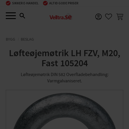
SIKKER E-HANDEL
ALTID GODE PRISER
Menu
INDKØ
FAVORIT
BYGG
BESLAG
Løfteøjemøtrik LH FZV, M20,
Fast 105204
Løfteøjemøtrik DIN 582 Overfladebehandling:
Varmgalvaniseret.