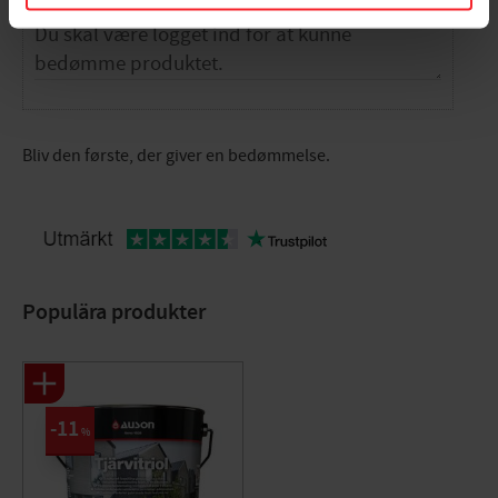
Bliv den første, der giver en bedømmelse.
Populära produkter
11
%