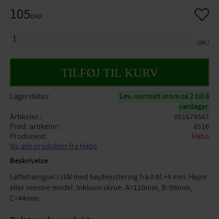
105
Gem so
DKK
ANTAL
stk.
Lagerstatus
Lev. normalt inom ca 2 till 6
vardagar
Artikelnr.
001678587
Prod. artikelnr
8516
Producent
Habo
Vis alle produkter fra Habo
Beskrivelse
Løftehængsel i stål med højdejustering fra 0 til +4 mm. Højre
eller venstre model. Inklusiv skrue. A=110mm, B=98mm,
C=44mm.