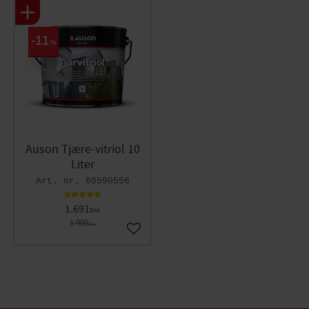
11
%
Auson Tjære-vitriol 10
Liter
60590556
1.691
DKK
1.900
DKK
Gem som favorit