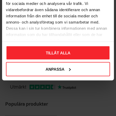
för sociala medier och analysera vår trafik. Vi
vidarebefordrar även sådana identifierare och annan
Bedømmelser
information från din enhet till de sociala medier och
annons- och analysföretag som vi samarbetar med.
Dig
Dessa kan i sin tur kombinera informationen med annan
information som du har tillhandahållit eller som de har
samlat in när du har använt deras tjänster.
TILLÅT ALLA
Bliv den første, der giver en bedømmelse.
ANPASSA
Populära produkter