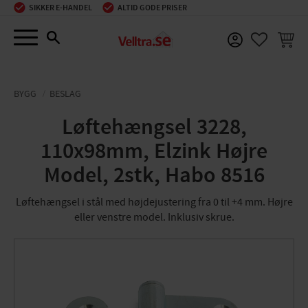
SIKKER E-HANDEL
ALTID GODE PRISER
Menu
INDKØ
FAVORIT
BYGG
BESLAG
Løftehængsel 3228,
110x98mm, Elzink Højre
Model, 2stk, Habo 8516
Løftehængsel i stål med højdejustering fra 0 til +4 mm. Højre
eller venstre model. Inklusiv skrue.