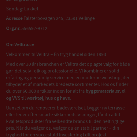
Søndag: Lukket
Adresse
Falsterbovägen 245, 23591 Vellinge
Org.nr.
556597-9712
Om Velltra.se
Velkommen til Velltra – En tryg handel siden 1993
Med over 30 år i branchen er Velltra det oplagte valg for både
gør-det-selv-folk og professionelle. Vi kombinerer solid
erfaring og personlig service med en moderne webshop, der
tilbyder et af markedets bredeste sortimenter. Hos os finder
du over 60.000 artikler inden for alt fra
byggematerialer, el
og VVS til værktøj, hus og have
.
Uanset om du renoverer badeværelset, bygger ny terrasse
eller leder efter smarte sikkerhedsløsninger, får du altid
kvalitetsprodukter fra velkendte brands til den helt rigtige
pris. Når du vælger os, vælger du en stabil partner – din
tryghed for en succesfuld investering i dit projekt.