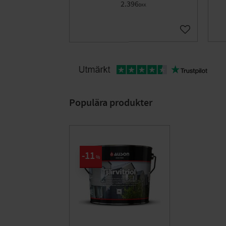
2.396
DKK
Gem som fav
Populära produkter
11
%