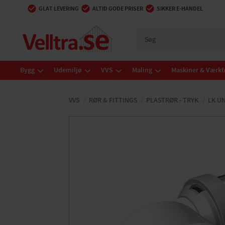
GLAT LEVERING
ALTID GODE PRISER
SIKKER E-HANDEL
Bygg
Udemiljø
VVS
Maling
Maskiner & Værkt
VVS
RØR & FITTINGS
PLASTRØR - TRYK
LK U