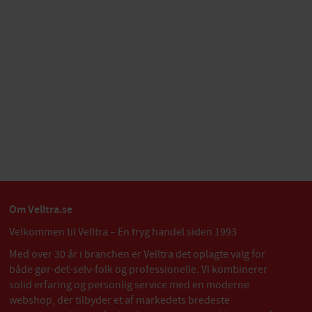
Om Velltra.se
Velkommen til Velltra – En tryg handel siden 1993
Med over 30 år i branchen er Velltra det oplagte valg for
både gør-det-selv-folk og professionelle. Vi kombinerer
solid erfaring og personlig service med en moderne
webshop, der tilbyder et af markedets bredeste