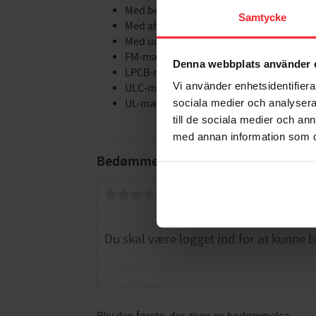
Med beskyttelseshætte/prop: Nej
Samtycke
Med aftapningsventil: Nej
Med udluftning/udluftning: Nej
FM-mærket: Nej
Denna webbplats använder 
LPCB-mærket: Nej
Vi använder enhetsidentifierar
ULC-mærket: Nej
sociala medier och analysera 
UL-mærket: Nej
till de sociala medier och a
med annan information som du 
Bedømmelser
Dig