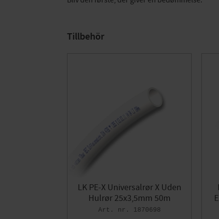
Bliv den første, der giver en bedømmelse.
Tillbehör
LK PE-X Universalrør X Uden
Hulrør 25x3,5mm 50m
E
1870698