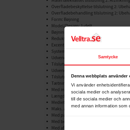
Materialekvalitet tilslutning 2: Afzinkn
Overfladebeskyttelse tilslutning 2: Ubeh
Overfladebehandling tilslutning 2: Ubeh
Form: Bøjning
Model/Design: 1-delt
Bøjningsvinkel: 45°
Reduktion: Nej
Excentrisk: Nej
Systembundet: Ja
Samtycke
Udvendig rørdiameter tilslutning 1: 40 
Tilslutning 1: Pressning muffe
Udvendig rørdiameter tilslutning 2: 40 
Denna webbplats använder 
Tilslutning 2: Presmuffe
Tætningsmateriale: EPDM (ethylenprop
Vi använder enhetsidentifierar
Med indvendig stopkant: Ja
sociala medier och analysera 
Længde: 51,2 mm
till de sociala medier och a
Medietemperatur (kontinuerlig): 0 - 70 °
med annan information som du 
Maks. arbejdstryk ved 20 °C (PN): 10 bar
Med pakninger: Nej
Med beskyttelseshætte/prop: Nej
Med aftapningsventil: Nej