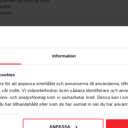
ingsbestandig messing (DZR)
andlet
andlet
Information
mm
mm
cookies
ylengummi)
e för att anpassa innehållet och annonserna till användarna, tillh
vår trafik. Vi vidarebefordrar även sådana identifierare och anna
nnons- och analysföretag som vi samarbetar med. Dessa kan i sin
C
har tillhandahållit eller som de har samlat in när du har använt 
ANPASSA