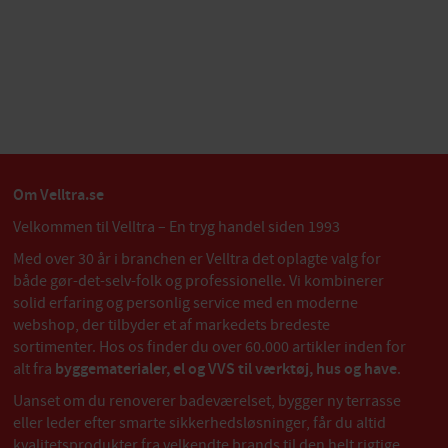
Om Velltra.se
Velkommen til Velltra – En tryg handel siden 1993
Med over 30 år i branchen er Velltra det oplagte valg for
både gør-det-selv-folk og professionelle. Vi kombinerer
solid erfaring og personlig service med en moderne
webshop, der tilbyder et af markedets bredeste
sortimenter. Hos os finder du over 60.000 artikler inden for
alt fra
byggematerialer, el og VVS til værktøj, hus og have
.
Uanset om du renoverer badeværelset, bygger ny terrasse
eller leder efter smarte sikkerhedsløsninger, får du altid
kvalitetsprodukter fra velkendte brands til den helt rigtige