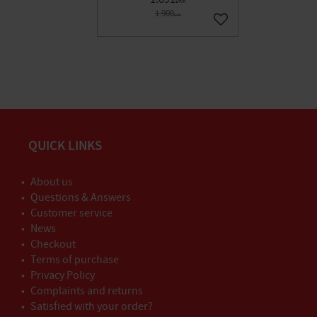
DKK
1.900
DKK
Gem som favorit
QUICK LINKS
About us
Questions & Answers
Customer service
News
Checkout
Terms of purchase
Privacy Policy
Complaints and returns
Satisfied with your order?