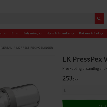
øj
El
Belysning
Hjem & Inventar
Køkken & Bad
NIVERSAL
LK PRESS-PEX KOBLINGER
LK PressPex 
Preskobling til samling af L
253
DKK
ANTAL