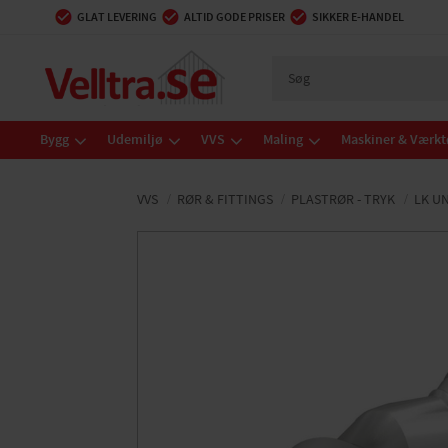
GLAT LEVERING
ALTID GODE PRISER
SIKKER E-HANDEL
Bygg
Udemiljø
VVS
Maling
Maskiner & Værkt
VVS
RØR & FITTINGS
PLASTRØR - TRYK
LK U