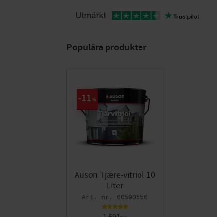
Populära produkter
11
%
Auson Tjære-vitriol 10
Liter
60590556
1.691