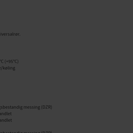
iversalrør.
C (+95°C)
/køling
ingsbestandig messing (DZR)
andlet
andlet