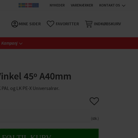
NYHEDER
VAREMÆRKER
KONTAKT OS
MINE SIDER
FAVORITTER
INDKØBSKURV
Kampanj
Vinkel 45º A40mm
K PAL og LK PE-X Universalrør.
Gem som favorit
stk.