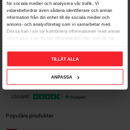
för sociala medier och analysera vår trafik. Vi
vidarebefordrar även sådana identifierare och annan
information från din enhet till de sociala medier och
annons- och analysföretag som vi samarbetar med.
Dessa kan i sin tur kombinera informationen med annan
LK PE-X Universalrør X
LK PE-X Universalrør
information som du har tillhandahållit eller som de har
Uden Hulrør 25x3,5mm
Med Ekstra Isolerede
samlat in när du har använt deras tjänster.
50m
Hulrør RiR Ekstra
25x34mm 50m
1870698
TILLÅT ALLA
1870697
2.396
DKK
5.086
DKK
ANPASSA
Gem som favorit
Gem so
Populära produkter