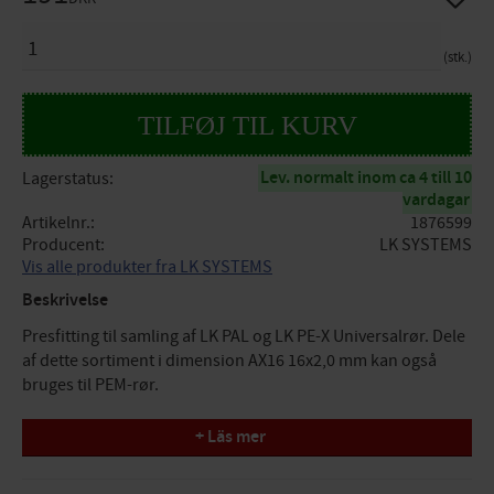
ANTAL
stk.
Lev. normalt inom ca 4 till 10
Lagerstatus
vardagar
Artikelnr.
1876599
Producent
LK SYSTEMS
Vis alle produkter fra LK SYSTEMS
Beskrivelse
Presfitting til samling af LK PAL og LK PE-X Universalrør. Dele
af dette sortiment i dimension AX16 16x2,0 mm kan også
bruges til PEM-rør.
Specifikationer
+ Läs mer
Mål: AX25mm x G20
Tryk/Flow/Temp: PN10, maks. temp. +70°C (+95°C)