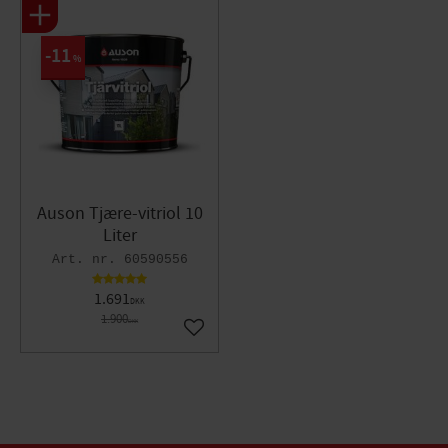
11
%
Auson Tjære-vitriol 10
Liter
60590556
1.691
DKK
1.900
DKK
Gem som favorit