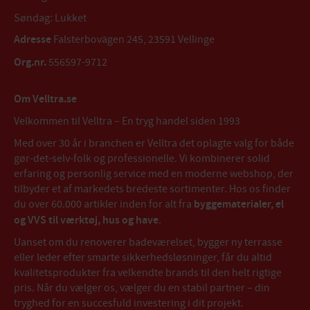
Søndag: Lukket
Adresse
Falsterbovägen 245, 23591 Vellinge
Org.nr.
556597-9712
Om Velltra.se
Velkommen til Velltra – En tryg handel siden 1993
Med over 30 år i branchen er Velltra det oplagte valg for både
gør-det-selv-folk og professionelle. Vi kombinerer solid
erfaring og personlig service med en moderne webshop, der
tilbyder et af markedets bredeste sortimenter. Hos os finder
du over 60.000 artikler inden for alt fra
byggematerialer, el
og VVS til værktøj, hus og have
.
Uanset om du renoverer badeværelset, bygger ny terrasse
eller leder efter smarte sikkerhedsløsninger, får du altid
kvalitetsprodukter fra velkendte brands til den helt rigtige
pris. Når du vælger os, vælger du en stabil partner – din
tryghed for en succesfuld investering i dit projekt.