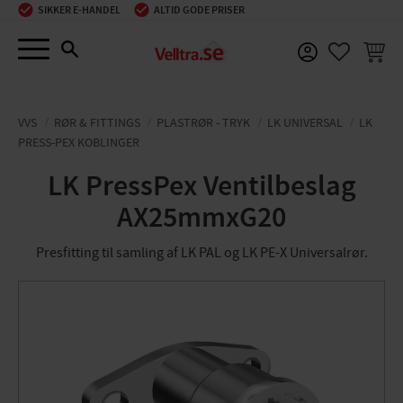
SIKKER E-HANDEL
ALTID GODE PRISER
Menu
INDKØ
FAVORIT
VVS
RØR & FITTINGS
PLASTRØR - TRYK
LK UNIVERSAL
LK
PRESS-PEX KOBLINGER
LK PressPex Ventilbeslag
AX25mmxG20
Presfitting til samling af LK PAL og LK PE-X Universalrør.