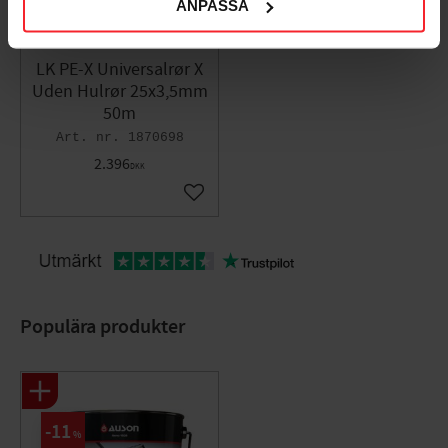
ANPASSA
ULC-mærket: Nej
UL-mærket: Nej
LK PE-X Universalrør X
Uden Hulrør 25x3,5mm
50m
1870698
2.396
DKK
Gem som favorit
Populära produkter
11
%