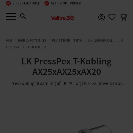
SIKKER E-HANDEL
ALTID GODE PRISER
Menu
INDKØ
FAVORIT
VVS
RØR & FITTINGS
PLASTRØR - TRYK
LK UNIVERSAL
LK
PRESS-PEX KOBLINGER
LK PressPex T-Kobling
AX25xAX25xAX20
Preskobling til samling af LK PAL og LK PE-X universalrør.