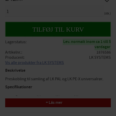
ANTAL
stk.
Lev. normalt inom ca 1 till 5
Lagerstatus
vardagar
Artikelnr.
1876586
Producent
LK SYSTEMS
Vis alle produkter fra LK SYSTEMS
Beskrivelse
Preskobling til samling af LK PAL og LK PE-X universalrør.
Specifikationer
Dimension: AX25mm x AX25mm x AX20mm
+ Läs mer
Tryk/Flow/Temp: PN10, maks. temp. +70°C (+95°C)
Funktion: pressamling tappevand/varme/køling
Design: 3 muffer