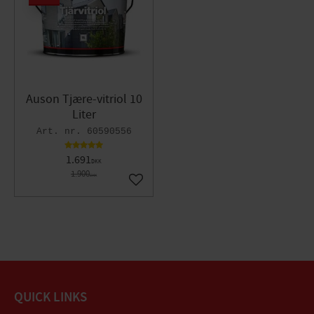
Auson Tjære-vitriol 10
Liter
60590556
1.691
DKK
1.900
DKK
Gem som favorit
QUICK LINKS