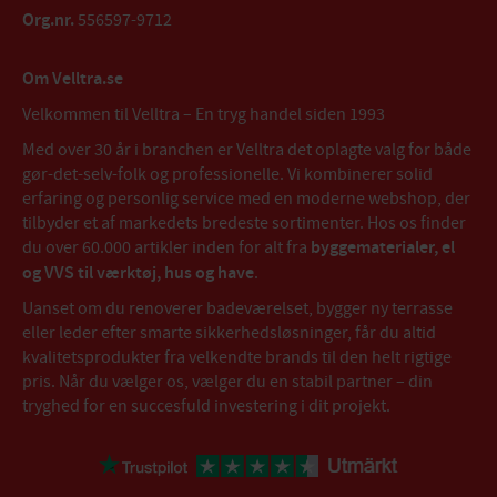
Org.nr.
556597-9712
Om Velltra.se
Velkommen til Velltra – En tryg handel siden 1993
Med over 30 år i branchen er Velltra det oplagte valg for både
gør-det-selv-folk og professionelle. Vi kombinerer solid
erfaring og personlig service med en moderne webshop, der
tilbyder et af markedets bredeste sortimenter. Hos os finder
du over 60.000 artikler inden for alt fra
byggematerialer, el
og VVS til værktøj, hus og have
.
Uanset om du renoverer badeværelset, bygger ny terrasse
eller leder efter smarte sikkerhedsløsninger, får du altid
kvalitetsprodukter fra velkendte brands til den helt rigtige
pris. Når du vælger os, vælger du en stabil partner – din
tryghed for en succesfuld investering i dit projekt.