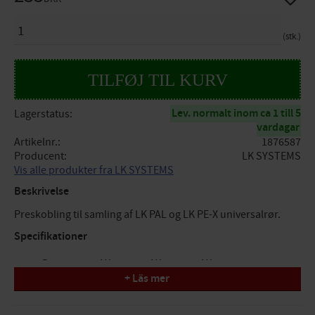
ANTAL
stk.
Lev. normalt inom ca 1 till 5
Lagerstatus
vardagar
Artikelnr.
1876587
Producent
LK SYSTEMS
Vis alle produkter fra LK SYSTEMS
Beskrivelse
Preskobling til samling af LK PAL og LK PE-X universalrør.
Specifikationer
Dimension: AX25mm x AX20mm x AX20mm
+ Läs mer
Tryk/Flow/Temp: PN10, maks. temp. +70°C (+95°C)
Funktion: pressamling tappevand/varme/køling
Design: 3 muffer