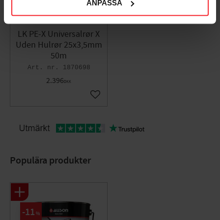
ANPASSA
ULC-mærket: Nej
UL-mærket: Nej
LK PE-X Universalrør X
Uden Hulrør 25x3,5mm
50m
1870698
2.396
DKK
Gem som favorit
Populära produkter
11
%