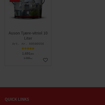
Auson Tjære-vitriol 10
Liter
60590556
1.691
DKK
1.900
DKK
Gem som favorit
QUICK LINKS