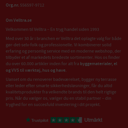
Org.nr.
556597-9712
Om Velltra.se
Velkommen til Velltra – En tryg handel siden 1993
Med over 30 år i branchen er Velltra det oplagte valg for både
gør-det-selv-folk og professionelle. Vi kombinerer solid
erfaring og personlig service med en moderne webshop, der
tilbyder et af markedets bredeste sortimenter. Hos os finder
du over 60.000 artikler inden for alt fra
byggematerialer, el
og VVS til værktøj, hus og have
.
Uanset om du renoverer badeværelset, bygger ny terrasse
eller leder efter smarte sikkerhedsløsninger, får du altid
kvalitetsprodukter fra velkendte brands til den helt rigtige
pris. Når du vælger os, vælger du en stabil partner – din
tryghed for en succesfuld investering i dit projekt.