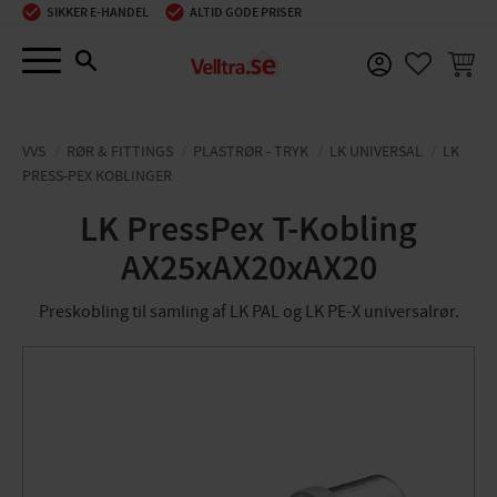
SIKKER E-HANDEL
ALTID GODE PRISER
Menu
INDKØ
FAVORIT
VVS
RØR & FITTINGS
PLASTRØR - TRYK
LK UNIVERSAL
LK
PRESS-PEX KOBLINGER
LK PressPex T-Kobling
AX25xAX20xAX20
Preskobling til samling af LK PAL og LK PE-X universalrør.