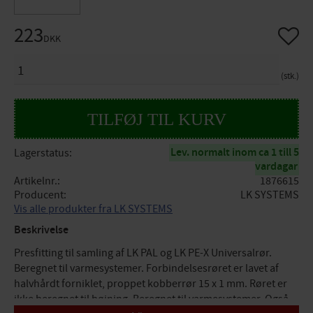
223
Gem so
DKK
ANTAL
stk.
Lev. normalt inom ca 1 till 5
Lagerstatus
vardagar
Artikelnr.
1876615
Producent
LK SYSTEMS
Vis alle produkter fra LK SYSTEMS
Beskrivelse
Presfitting til samling af LK PAL og LK PE-X Universalrør.
Beregnet til varmesystemer. Forbindelsesrøret er lavet af
halvhårdt forniklet, proppet kobberrør 15 x 1 mm. Røret er
ikke beregnet til bøjning. Beregnet til varmesystemer. Også