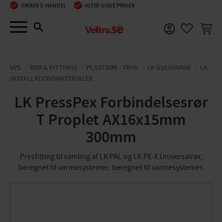
SIKKER E-HANDEL
ALTID GODE PRISER
Menu
INDKØ
FAVORIT
VVS
RØR & FITTINGS
PLASTRØR - TRYK
LK GULVVARME
LK
INSTALLATIONSMATERIALER
LK PressPex Forbindelsesrør
T Proplet AX16x15mm
300mm
Presfitting til samling af LK PAL og LK PE-X Universalrør,
beregnet til varmesystemer, beregnet til varmesystemer.