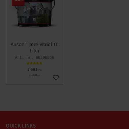
%
Auson Tjære-vitriol 10
Liter
60590556
1.691
DKK
1.900
DKK
Gem som favorit
QUICK LINKS