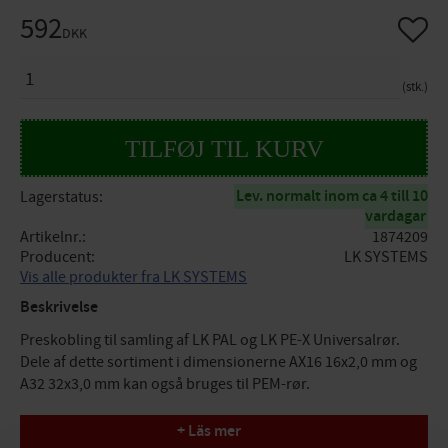
592
Gem so
DKK
ANTAL
stk.
Lev. normalt inom ca 4 till 10
Lagerstatus
vardagar
Artikelnr.
1874209
Producent
LK SYSTEMS
Vis alle produkter fra LK SYSTEMS
Beskrivelse
Preskobling til samling af LK PAL og LK PE-X Universalrør.
Dele af dette sortiment i dimensionerne AX16 16x2,0 mm og
A32 32x3,0 mm kan også bruges til PEM-rør.
Specifikationer
+ Läs mer