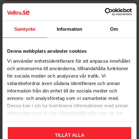
Dimension: A63mm x G50 x 90°
Tryk/Flow/Temp: PN10, maks. temp. +70°C (+95°C)
Funktion: Pressamling tappevand/varme/køling
Bedømmelser
Design: Muffe x indvendig gevind
Farve: Messing
Samtycke
Information
Om
Dig
Materiale: AZH messing
Standard: Presværktøj LK
Anden info: Med lækageindikation upresset
Denna webbplats använder cookies
Materialetilslutning 1: Messing
Vi använder enhetsidentifierare för att anpassa innehållet
Materialekvalitet tilslutning 1: Afzinkningsbestandig
och annonserna till användarna, tillhandahålla funktioner
messing (DZR)
för sociala medier och analysera vår trafik. Vi
Overfladebeskyttelse tilslutning 1: Ubehandlet
vidarebefordrar även sådana identifierare och annan
Overfladebehandling tilslutning 1: Ubehandlet
Bliv den første, der giver en bedømmelse.
Materialetilslutning 2: Messing
information från din enhet till de sociala medier och
Materialekvalitet tilslutning 2: Afzinkningsbestandig
annons- och analysföretag som vi samarbetar med.
messing (DZR)
Dessa kan i sin tur kombinera informationen med annan
Overfladebeskyttelse tilslutning 2: Ubehandlet
information som du har tillhandahållit eller som de har
Overfladebehandling tilslutning 2: Ubehandlet
samlat in när du har använt deras tjänster.
Form: Bøjning
Populära produkter
Model/Design: 1-delt
TILLÅT ALLA
Bøjningsvinkel: 90°