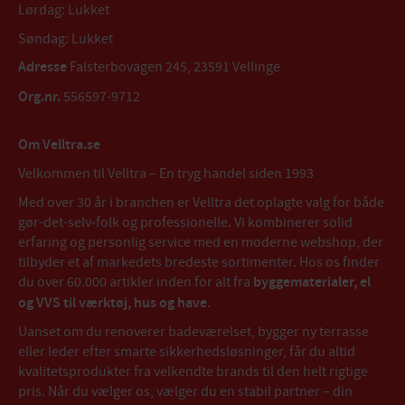
Lørdag: Lukket
Søndag: Lukket
Adresse
Falsterbovägen 245, 23591 Vellinge
Org.nr.
556597-9712
Om Velltra.se
Velkommen til Velltra – En tryg handel siden 1993
Med over 30 år i branchen er Velltra det oplagte valg for både
gør-det-selv-folk og professionelle. Vi kombinerer solid
erfaring og personlig service med en moderne webshop, der
tilbyder et af markedets bredeste sortimenter. Hos os finder
du over 60.000 artikler inden for alt fra
byggematerialer, el
og VVS til værktøj, hus og have
.
Uanset om du renoverer badeværelset, bygger ny terrasse
eller leder efter smarte sikkerhedsløsninger, får du altid
kvalitetsprodukter fra velkendte brands til den helt rigtige
pris. Når du vælger os, vælger du en stabil partner – din