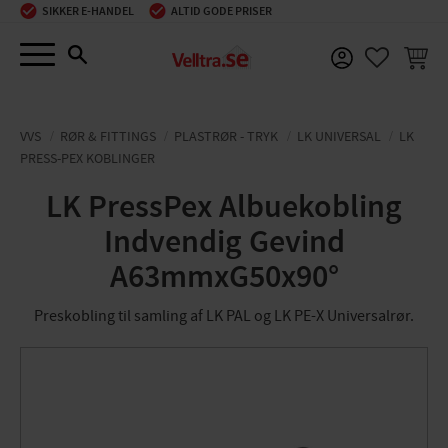
SIKKER E-HANDEL
ALTID GODE PRISER
Menu
INDKØ
FAVORIT
VVS
RØR & FITTINGS
PLASTRØR - TRYK
LK UNIVERSAL
LK
PRESS-PEX KOBLINGER
LK PressPex Albuekobling
Indvendig Gevind
A63mmxG50x90°
Preskobling til samling af LK PAL og LK PE-X Universalrør.