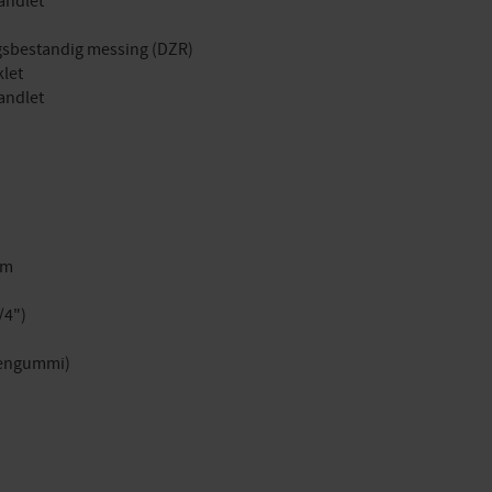
andlet
ingsbestandig messing (DZR)
klet
andlet
mm
/4")
lengummi)