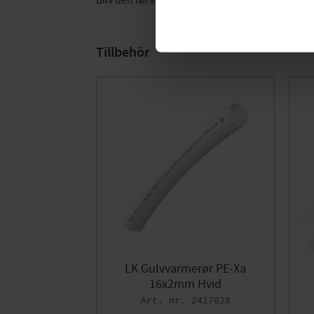
Bliv den første, der giver en bedømmelse.
Tillbehör
LK Gulvvarmerør PE-Xa
16x2mm Hvid
2417828