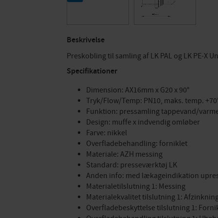
Beskrivelse
Preskobling til samling af LK PAL og LK PE-X 
Specifikationer
Dimension: AX16mm x G20 x 90°
Tryk/Flow/Temp: PN10, maks. temp. +70°
Funktion: pressamling tappevand/varme
Design: muffe x indvendig omløber
Farve: nikkel
Overfladebehandling: forniklet
Materiale: AZH messing
Standard: presseværktøj LK
Anden info: med lækageindikation upre
Materialetilslutning 1: Messing
Materialekvalitet tilslutning 1: Afzinkn
Overfladebeskyttelse tilslutning 1: Forni