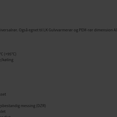
Universalrør. Også egnet til LK Gulvvarmerør og PEM-rør dimension
C (+95°C)
/køling
sset
ingsbestandig messing (DZR)
klet