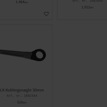
1882665
1.464
DKK
1.912
DKK
orit
Gem som favorit
LK Koblingsnøgle 30mm
1882344
520
DKK