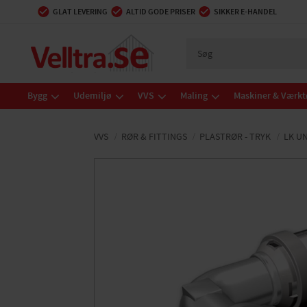
GLAT LEVERING
ALTID GODE PRISER
SIKKER E-HANDEL
Bygg
Udemiljø
VVS
Maling
Maskiner & Værkt
VVS
RØR & FITTINGS
PLASTRØR - TRYK
LK U