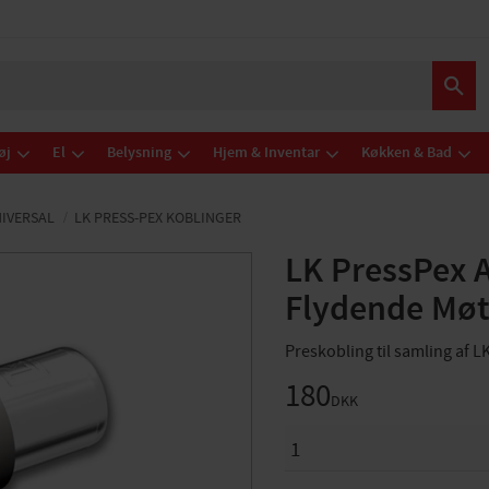
øj
El
Belysning
Hjem & Inventar
Køkken & Bad
NIVERSAL
LK PRESS-PEX KOBLINGER
LK PressPex 
Flydende Møt
Preskobling til samling af L
180
DKK
ANTAL