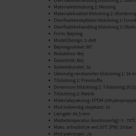
Overfladebehandling tilslutning 1: Ubeh
Materialetilslutning 2: Messing
Materialekvalitet tilslutning 2: Afzinkn
Overfladebeskyttelse tilslutning 2: Forni
Overfladebehandling tilslutning 2: Ubeh
Form: Bøjning
Model/Design: 1-delt
Bøjningsvinkel: 90°
Reduktion: Nej
Excentrisk: Nej
Systembundet: Ja
Udvendig rørdiameter tilslutning 1: 16 
Tilslutning 1: Presmuffe
Dimension tilslutning 2: Tilslutning 20 (3
Tilslutning 2: Møtrik
Materialepakning: EPDM (ethylenpropy
Med indvendig stopkant: Ja
Længde: 44,5 mm
Medietemperatur (kontinuerlig): 0 - 70°C
Maks. arbejdstryk ved 20°C (PN): 10 bar
Med pakninger: Ja