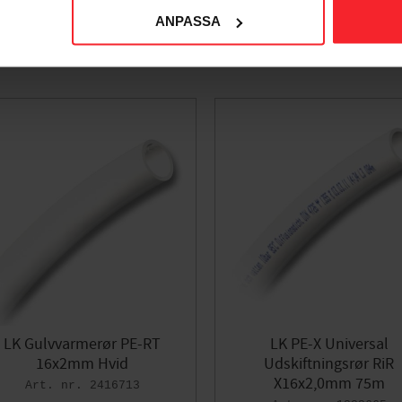
ANPASSA
LK Gulvvarmerør PE-RT
LK PE-X Universal
16x2mm Hvid
Udskiftningsrør RiR
X16x2,0mm 75m
2416713