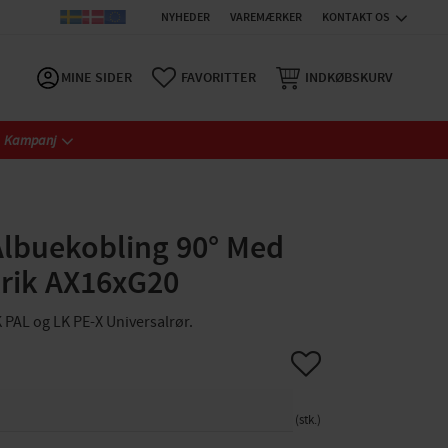
NYHEDER
VAREMÆRKER
KONTAKT OS
MINE SIDER
FAVORITTER
INDKØBSKURV
Kampanj
Albuekobling 90° Med
rik AX16xG20
K PAL og LK PE-X Universalrør.
Gem som favorit
stk.