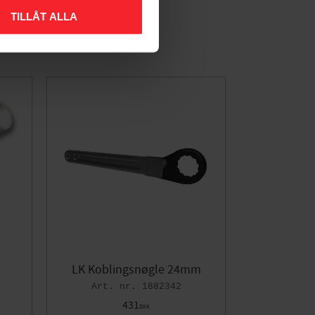
TILLÅT ALLA
LK Koblingsnøgle 24mm
1882342
431
DKK