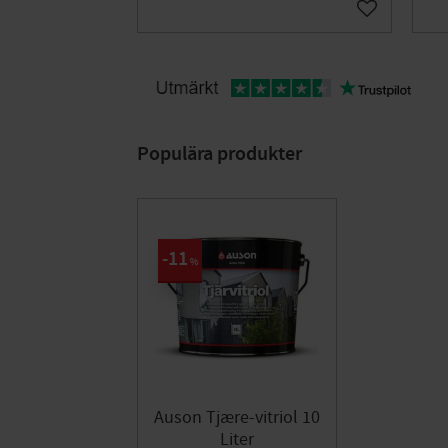
Gem som fav
Populära produkter
11
%
Auson Tjære-vitriol 10
Liter