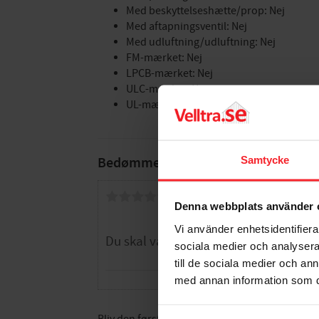
Med beskyttelseshætte/prop: Nej
Med aftapningsventil: Nej
Med udluftning/udluftning: Nej
FM-mærket: Nej
LPCB-mærket: Nej
ULC-mærket: Nej
UL-mærket: Nej
Samtycke
Bedømmelser
Dig
Denna webbplats använder 
Vi använder enhetsidentifierar
sociala medier och analysera 
till de sociala medier och a
med annan information som du 