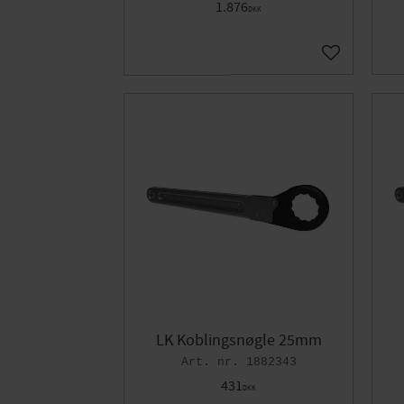
1.876
DKK
Gem som fav
LK Koblingsnøgle 25mm
1882343
431
DKK