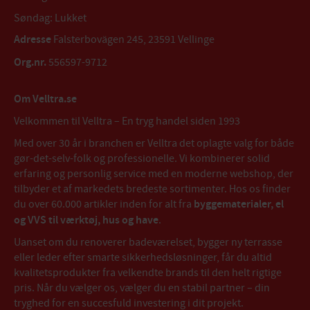
Søndag: Lukket
Adresse
Falsterbovägen 245, 23591 Vellinge
Org.nr.
556597-9712
Om Velltra.se
Velkommen til Velltra – En tryg handel siden 1993
Med over 30 år i branchen er Velltra det oplagte valg for både
gør-det-selv-folk og professionelle. Vi kombinerer solid
erfaring og personlig service med en moderne webshop, der
tilbyder et af markedets bredeste sortimenter. Hos os finder
du over 60.000 artikler inden for alt fra
byggematerialer, el
og VVS til værktøj, hus og have
.
Uanset om du renoverer badeværelset, bygger ny terrasse
eller leder efter smarte sikkerhedsløsninger, får du altid
kvalitetsprodukter fra velkendte brands til den helt rigtige
pris. Når du vælger os, vælger du en stabil partner – din
tryghed for en succesfuld investering i dit projekt.