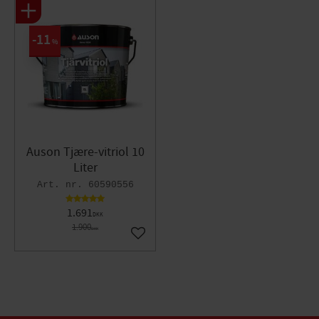
11
%
Auson Tjære-vitriol 10
Liter
60590556
1.691
DKK
1.900
DKK
Gem som favorit