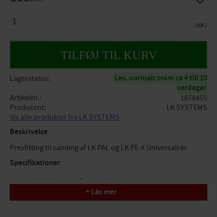
ANTAL
stk.
Lev. normalt inom ca 4 till 10
Lagerstatus
vardagar
Artikelnr.
1878455
Producent
LK SYSTEMS
Vis alle produkter fra LK SYSTEMS
Beskrivelse
Presfitting til samling af LK PAL og LK PE-X Universalrør.
Specifikationer
Mål: AX25mm x R25 x 90°
+ Läs mer
Tryk/Flow/Temp: PN10, maks. temp. +70°C (+95°C)
Funktion: pressamling tappevand/varme/køling
Design: muffe x udvendig gevind