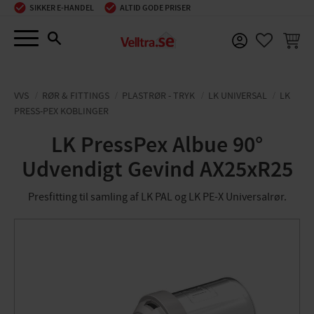
SIKKER E-HANDEL
ALTID GODE PRISER
Menu
INDKØ
FAVORIT
VVS
RØR & FITTINGS
PLASTRØR - TRYK
LK UNIVERSAL
LK
PRESS-PEX KOBLINGER
LK PressPex Albue 90°
Udvendigt Gevind AX25xR25
Presfitting til samling af LK PAL og LK PE-X Universalrør.