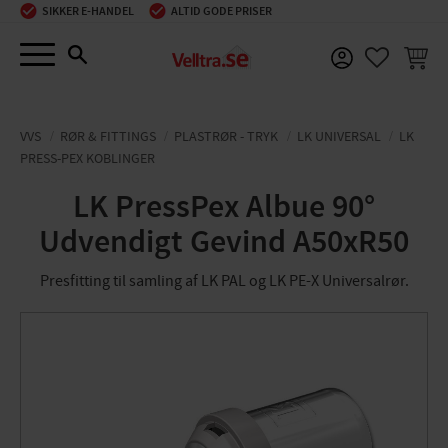
SIKKER E-HANDEL
ALTID GODE PRISER
Menu
INDKØ
FAVORIT
VVS
RØR & FITTINGS
PLASTRØR - TRYK
LK UNIVERSAL
LK
PRESS-PEX KOBLINGER
LK PressPex Albue 90°
Udvendigt Gevind A50xR50
Presfitting til samling af LK PAL og LK PE-X Universalrør.