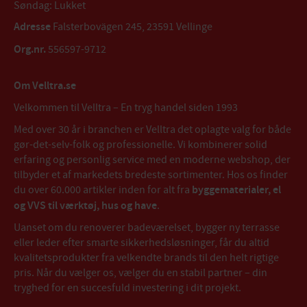
Søndag: Lukket
Adresse
Falsterbovägen 245, 23591 Vellinge
Org.nr.
556597-9712
Om Velltra.se
Velkommen til Velltra – En tryg handel siden 1993
Med over 30 år i branchen er Velltra det oplagte valg for både
gør-det-selv-folk og professionelle. Vi kombinerer solid
erfaring og personlig service med en moderne webshop, der
tilbyder et af markedets bredeste sortimenter. Hos os finder
du over 60.000 artikler inden for alt fra
byggematerialer, el
og VVS til værktøj, hus og have
.
Uanset om du renoverer badeværelset, bygger ny terrasse
eller leder efter smarte sikkerhedsløsninger, får du altid
kvalitetsprodukter fra velkendte brands til den helt rigtige
pris. Når du vælger os, vælger du en stabil partner – din
tryghed for en succesfuld investering i dit projekt.