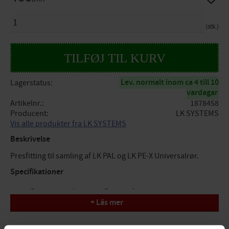
ANTAL
stk.
Lev. normalt inom ca 4 till 10
Lagerstatus
vardagar
Artikelnr.
1878458
Producent
LK SYSTEMS
Vis alle produkter fra LK SYSTEMS
Beskrivelse
Presfitting til samling af LK PAL og LK PE-X Universalrør.
Specifikationer
Dimension: A50mm x R50 x 90°
+ Läs mer
Tryk/Flow/Temp: PN10, maks. temp. +70°C (+95°C)
Funktion: pressamling tappevand/varme/køling
Design: muffe x udvendig gevind