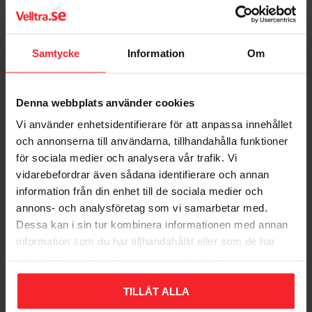
Farve: nikkel
Bedømmelser
Materiale: AZH messing
Standard: presværktøj LK
Dig
Samtycke
Information
Om
Anden info: med lækageindikation upresset
Materialetilslutning 1: Messing
Materialekvalitet tilslutning 1: Afzinkningsbestandig
messing (DZR)
Denna webbplats använder cookies
Overfladebeskyttelse tilslutning 1: Ubehandlet
Vi använder enhetsidentifierare för att anpassa innehållet
Overfladebehandling tilslutning 1: Ubehandlet
och annonserna till användarna, tillhandahålla funktioner
Materialetilslutning 2: Messing
för sociala medier och analysera vår trafik. Vi
Materialekvalitet tilslutning 2: Afzinkningsbestandig
Bliv den første, der giver en bedømmelse.
vidarebefordrar även sådana identifierare och annan
messing (DZR)
information från din enhet till de sociala medier och
Overfladebeskyttelse tilslutning 2: Ubehandlet
annons- och analysföretag som vi samarbetar med.
Overfladebehandling tilslutning 2: Ubehandlet
Form: Bøjning
Dessa kan i sin tur kombinera informationen med annan
Model/Design: 1-delt
information som du har tillhandahållit eller som de har
Bøjningsvinkel: 90°
samlat in när du har använt deras tjänster.
Populära produkter
Reduktion: Nej
Excentrisk: Nej
TILLÅT ALLA
Systembundet: Ja