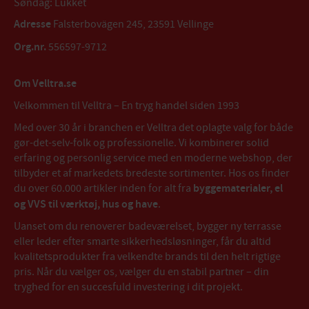
Søndag: Lukket
Adresse
Falsterbovägen 245, 23591 Vellinge
Org.nr.
556597-9712
Om Velltra.se
Velkommen til Velltra – En tryg handel siden 1993
Med over 30 år i branchen er Velltra det oplagte valg for både
gør-det-selv-folk og professionelle. Vi kombinerer solid
erfaring og personlig service med en moderne webshop, der
tilbyder et af markedets bredeste sortimenter. Hos os finder
du over 60.000 artikler inden for alt fra
byggematerialer, el
og VVS til værktøj, hus og have
.
Uanset om du renoverer badeværelset, bygger ny terrasse
eller leder efter smarte sikkerhedsløsninger, får du altid
kvalitetsprodukter fra velkendte brands til den helt rigtige
pris. Når du vælger os, vælger du en stabil partner – din
tryghed for en succesfuld investering i dit projekt.