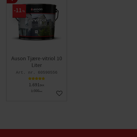
11
%
Auson Tjære-vitriol 10
Liter
60590556
1.691
DKK
1.900
DKK
Gem som favorit