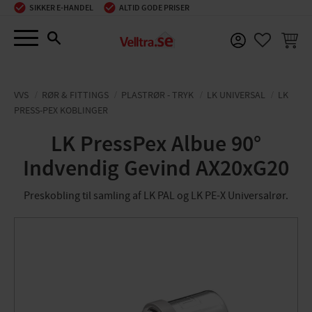
SIKKER E-HANDEL
ALTID GODE PRISER
Menu
INDKØ
FAVORIT
VVS
RØR & FITTINGS
PLASTRØR - TRYK
LK UNIVERSAL
LK
PRESS-PEX KOBLINGER
LK PressPex Albue 90°
Indvendig Gevind AX20xG20
Preskobling til samling af LK PAL og LK PE-X Universalrør.