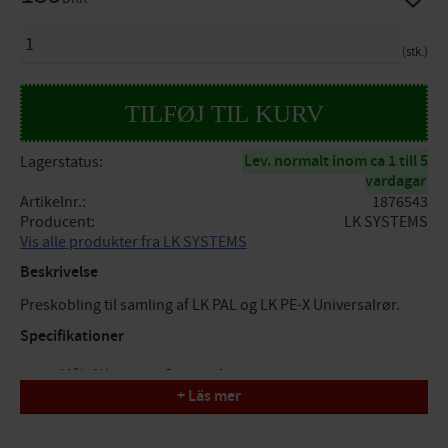
ANTAL
stk.
Lev. normalt inom ca 1 till 5
Lagerstatus
vardagar
Artikelnr.
1876543
Producent
LK SYSTEMS
Vis alle produkter fra LK SYSTEMS
Beskrivelse
Preskobling til samling af LK PAL og LK PE-X Universalrør.
Specifikationer
Mål: AX20mm x G20 x 90°
+ Läs mer
Tryk/Flow/Temp: PN10, maks. temp. +70°C (+95°C)
Funktion: pressamling tappevand/varme/køling
Design: muffe x indvendig gevind