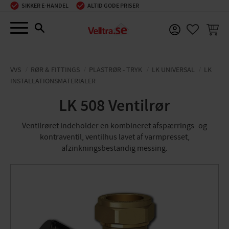
SIKKER E-HANDEL
ALTID GODE PRISER
Menu
INDKØ
FAVORIT
VVS
RØR & FITTINGS
PLASTRØR - TRYK
LK UNIVERSAL
LK
INSTALLATIONSMATERIALER
LK 508 Ventilrør
Ventilrøret indeholder en kombineret afspærrings- og
kontraventil, ventilhus lavet af varmpresset,
afzinkningsbestandig messing.