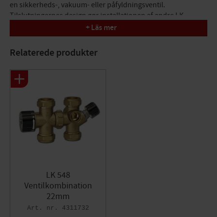
en sikkerheds-, vakuum- eller påfyldningsventil.
Tilslutningernes design gør installationen af andre LK-
ventiler meget nem og hurtig. Ventilhus lavet af varmpresset,
+ Läs mer
afzinkningsbestandig messing. Conex-
kompressionsringskobling på koldtvandstilløbet og på
Relaterede produkter
tilslutningen til vandvarmer og blandeventil.
Specifikationer
Maks. tryk/temperatur: 1,0 MPa/90ºC
Tryk: PN10
Materiale: AZH-messing
LK 548
Ventilkombination
22mm
4311732