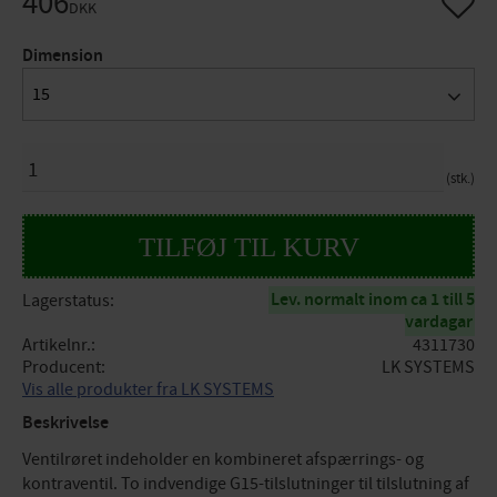
406
DKK
Dimension
15
ANTAL
stk.
Lev. normalt inom ca 1 till 5
Lagerstatus
vardagar
Artikelnr.
4311730
Producent
LK SYSTEMS
Vis alle produkter fra LK SYSTEMS
Beskrivelse
Ventilrøret indeholder en kombineret afspærrings- og
kontraventil. To indvendige G15-tilslutninger til tilslutning af