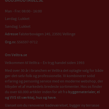
GODSMODTAGELSE
Man - Fre: 08:00 - 16:00
Lørdag: Lukket
Søndag: Lukket
Adresse
Falsterbovägen 245, 23591 Vellinge
Org.nr.
556597-9712
Om Velltra.se
Velkommen til Velltra – En tryg handel siden 1993
Med over 30 år i branchen er Velltra det oplagte valg for både
gør-det-selv-folk og professionelle. Vi kombinerer solid
erfaring og personlig service med en moderne webshop, der
tilbyder et af markedets bredeste sortimenter. Hos os finder
du over 60.000 artikler inden for alt fra
byggematerialer, el
og VVS til værktøj, hus og have
.
Uanset om du renoverer badeværelset, bygger ny terrasse