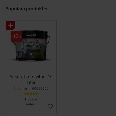
Populära produkter
11
%
Auson Tjære-vitriol 10
Liter
60590556
1.691
DKK
1.900
DKK
Gem som favorit