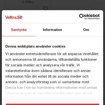
1.238
DKK
Gem som favorit
Bedømmelser
Samtycke
Information
Om
Dig
Denna webbplats använder cookies
Vi använder enhetsidentifierare för att anpassa innehållet
och annonserna till användarna, tillhandahålla funktioner
för sociala medier och analysera vår trafik. Vi
vidarebefordrar även sådana identifierare och annan
information från din enhet till de sociala medier och
Bliv den første, der giver en bedømmelse.
annons- och analysföretag som vi samarbetar med.
Dessa kan i sin tur kombinera informationen med annan
information som du har tillhandahållit eller som de har
Tillbehör
samlat in när du har använt deras tjänster.