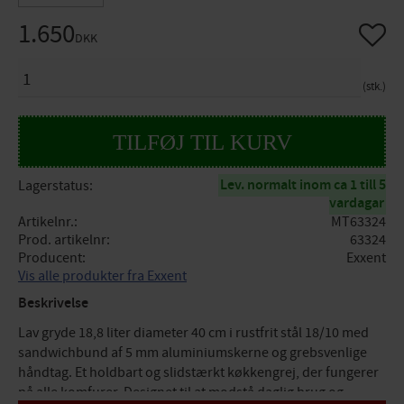
1.650
Gem so
DKK
ANTAL
stk.
Lev. normalt inom ca 1 till 5
Lagerstatus
vardagar
Artikelnr.
MT63324
Prod. artikelnr
63324
Producent
Exxent
Vis alle produkter fra Exxent
Beskrivelse
Lav gryde 18,8 liter diameter 40 cm i rustfrit stål 18/10 med
sandwichbund af 5 mm aluminiumskerne og grebsvenlige
håndtag. Et holdbart og slidstærkt køkkengrej, der fungerer
på alle komfurer. Designet til at modstå daglig brug og