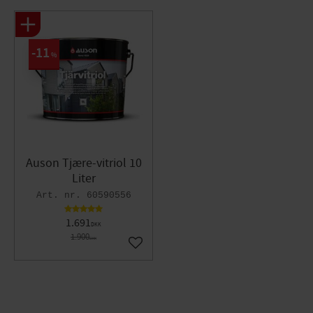
11
%
Auson Tjære-vitriol 10
Liter
60590556
1.691
DKK
1.900
DKK
Gem som favorit