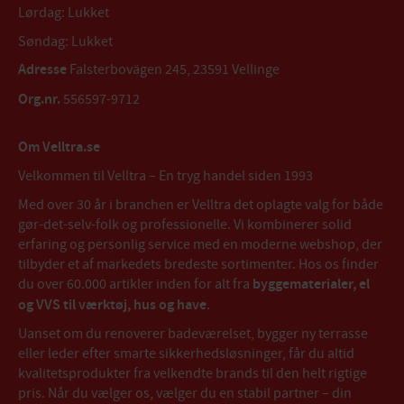
Lørdag: Lukket
Søndag: Lukket
Adresse
Falsterbovägen 245, 23591 Vellinge
Org.nr.
556597-9712
Om Velltra.se
Velkommen til Velltra – En tryg handel siden 1993
Med over 30 år i branchen er Velltra det oplagte valg for både
gør-det-selv-folk og professionelle. Vi kombinerer solid
erfaring og personlig service med en moderne webshop, der
tilbyder et af markedets bredeste sortimenter. Hos os finder
du over 60.000 artikler inden for alt fra
byggematerialer, el
og VVS til værktøj, hus og have
.
Uanset om du renoverer badeværelset, bygger ny terrasse
eller leder efter smarte sikkerhedsløsninger, får du altid
kvalitetsprodukter fra velkendte brands til den helt rigtige
pris. Når du vælger os, vælger du en stabil partner – din