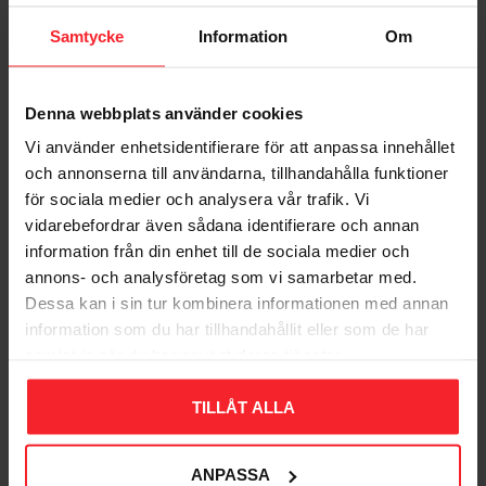
Samtycke
Information
Om
Denna webbplats använder cookies
Vi använder enhetsidentifierare för att anpassa innehållet
Bliv den første, der giver en bedømmelse.
och annonserna till användarna, tillhandahålla funktioner
för sociala medier och analysera vår trafik. Vi
vidarebefordrar även sådana identifierare och annan
information från din enhet till de sociala medier och
annons- och analysföretag som vi samarbetar med.
Dessa kan i sin tur kombinera informationen med annan
Populära produkter
information som du har tillhandahållit eller som de har
samlat in när du har använt deras tjänster.
TILLÅT ALLA
11
%
ANPASSA