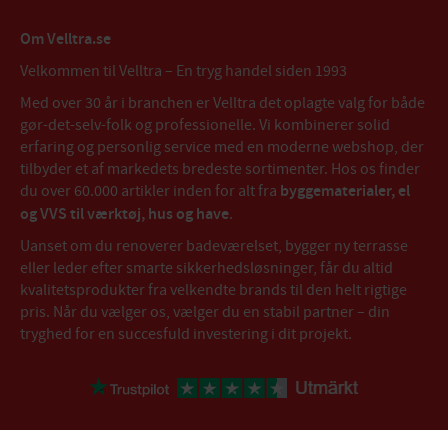
Om Velltra.se
Velkommen til Velltra – En tryg handel siden 1993
Med over 30 år i branchen er Velltra det oplagte valg for både
gør-det-selv-folk og professionelle. Vi kombinerer solid
erfaring og personlig service med en moderne webshop, der
tilbyder et af markedets bredeste sortimenter. Hos os finder
du over 60.000 artikler inden for alt fra
byggematerialer, el
og VVS til værktøj, hus og have
.
Uanset om du renoverer badeværelset, bygger ny terrasse
eller leder efter smarte sikkerhedsløsninger, får du altid
kvalitetsprodukter fra velkendte brands til den helt rigtige
pris. Når du vælger os, vælger du en stabil partner – din
tryghed for en succesfuld investering i dit projekt.
//