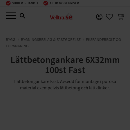
SIKKER E-HANDEL
ALTID GODE PRISER
Menu
INDKØ
FAVORIT
BYGG
BYGNINGSBESLAG & FASTGØRELSE
EKSPANDERBOLT OG
FORANKRING
Lättbetongankare 6X32mm
100st Fast
Lättbetongankare Fast. Avsedd för montage i porösa
material exempelvis lättbetong och lättklinker.