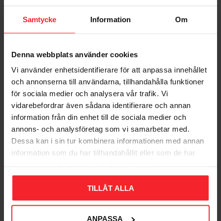
Samtycke
Information
Om
Denna webbplats använder cookies
Vi använder enhetsidentifierare för att anpassa innehållet
Bliv den første, der giver en bedømmelse.
och annonserna till användarna, tillhandahålla funktioner
för sociala medier och analysera vår trafik. Vi
vidarebefordrar även sådana identifierare och annan
information från din enhet till de sociala medier och
annons- och analysföretag som vi samarbetar med.
Dessa kan i sin tur kombinera informationen med annan
Populära produkter
information som du har tillhandahållit eller som de har
samlat in när du har använt deras tjänster.
TILLÅT ALLA
11
%
ANPASSA