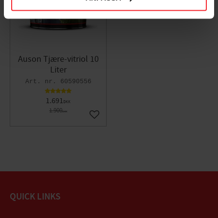
Auson Tjære-vitriol 10
Liter
60590556
1.691
DKK
1.900
DKK
Gem som favorit
QUICK LINKS