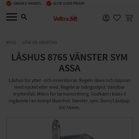
SIKKER E-HANDEL
ALTID GODE PRISER
Menu
INDKØ
FAVORIT
BYGG
LÅSE OG HÅNDTAG
LÅSHUS 8765 VÄNSTER SYM
ASSA
Låshus för ytter- och innerdörrar. Regeln låses och öppnas
med nyckel eller vred. Regeln är tvångsstyrd. Vändbar
tryckesfall. Mikro för larmanordning. Godkänt i klass 3
ingående i en kompl låsenhet. Vänster, sym. Dorn/Låsdjup:
50/74mm.