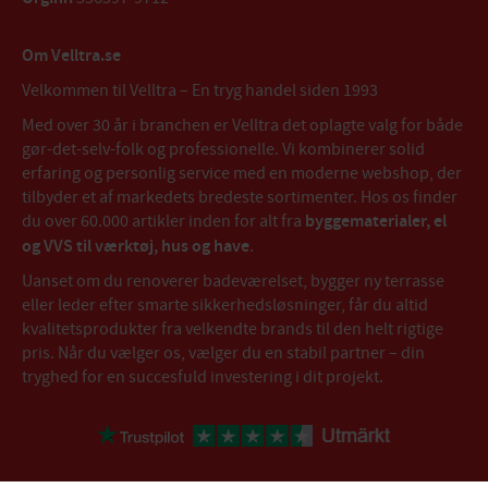
Om Velltra.se
Velkommen til Velltra – En tryg handel siden 1993
Med over 30 år i branchen er Velltra det oplagte valg for både
gør-det-selv-folk og professionelle. Vi kombinerer solid
erfaring og personlig service med en moderne webshop, der
tilbyder et af markedets bredeste sortimenter. Hos os finder
du over 60.000 artikler inden for alt fra
byggematerialer, el
og VVS til værktøj, hus og have
.
Uanset om du renoverer badeværelset, bygger ny terrasse
eller leder efter smarte sikkerhedsløsninger, får du altid
kvalitetsprodukter fra velkendte brands til den helt rigtige
pris. Når du vælger os, vælger du en stabil partner – din
tryghed for en succesfuld investering i dit projekt.