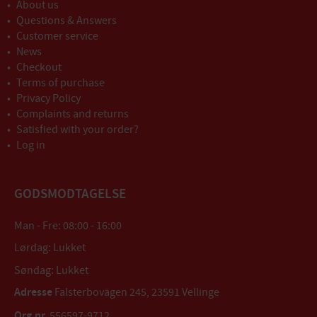
About us
Questions & Answers
Customer service
News
Checkout
Terms of purchase
Privacy Policy
Complaints and returns
Satisfied with your order?
Log in
GODSMODTAGELSE
Man - Fre: 08:00 - 16:00
Lørdag: Lukket
Søndag: Lukket
Adresse
Falsterbovägen 245, 23591 Vellinge
Org.nr.
556597-9712