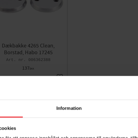
Dækbakke 4265 Clean,
Borstad, Habo 17245
006362388
137
DKK
orit
Gem som favorit
Information
cookies
e för att anpassa innehållet och annonserna till användarna, tillh