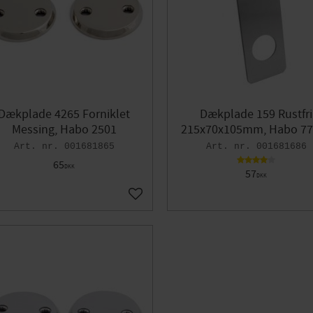
Dækplade 4265 Forniklet
Dækplade 159 Rustfri
Messing, Habo 2501
215x70x105mm, Habo 77
001681865
001681686
65
DKK
57
DKK
orit
Gem som favorit