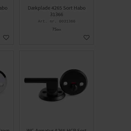
abo
Dækplade 4265 Sort Habo
31366
0031366
75
DKK
Gem som favorit
Gem som favorit
Krom
WC-Armatur A265 HCP Sort