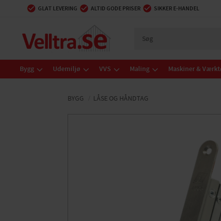
GLAT LEVERING
ALTID GODE PRISER
SIKKER E-HANDEL
Bygg
Udemiljø
VVS
Maling
Maskiner & Værkt
BYGG
LÅSE OG HÅNDTAG