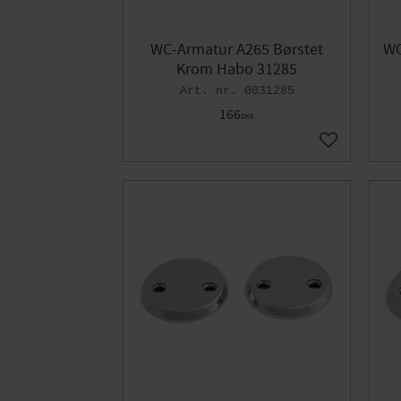
WC-Armatur A265 Børstet
WC
Krom Habo 31285
0031285
166
DKK
Gem som fav