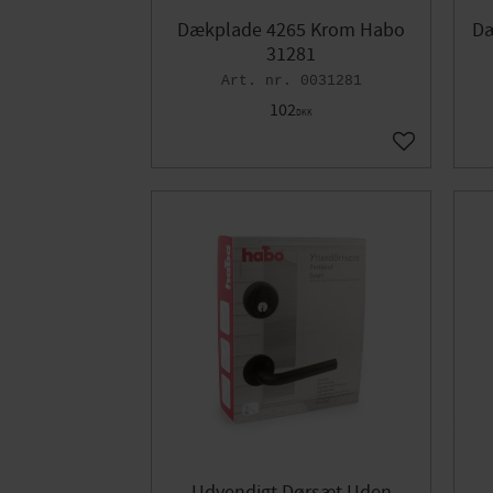
Dækplade 4265 Krom Habo
Dæ
31281
0031281
102
DKK
Gem som fav
Udvendigt Dørsæt Uden