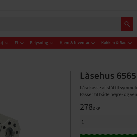
øj
El
Belysning
Hjem & Inventar
Køkken & Bad
Låsehus 6565
Låsekasse af stål til symme
Passer til både højre- og v
278
DKK
ANTAL