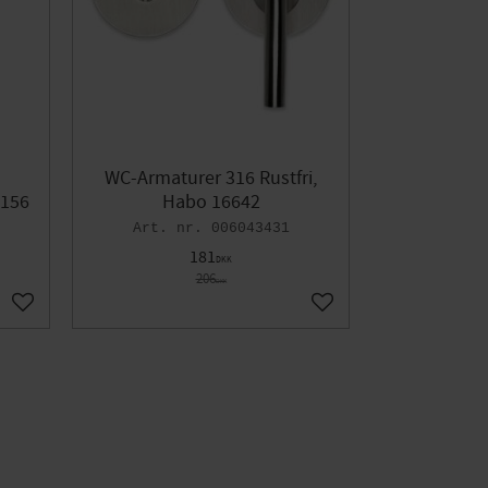
WC-Armaturer 316 Rustfri,
156
Habo 16642
006043431
181
DKK
206
DKK
Gem som favorit
Gem som favorit