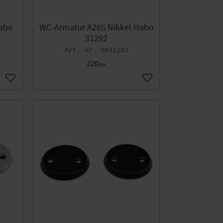
abo
WC-Armatur A265 Nikkel Habo
31292
0031292
220
DKK
Gem som favorit
Gem som favorit