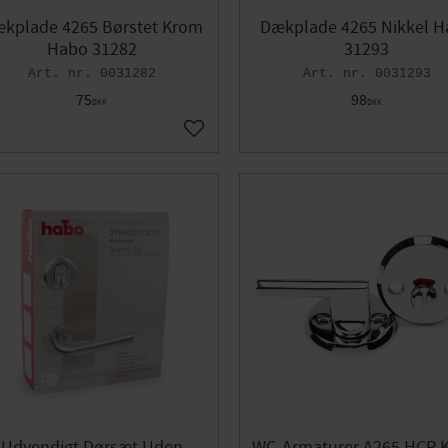
kplade 4265 Børstet Krom
Dækplade 4265 Nikkel H
Habo 31282
31293
0031282
0031293
75
98
DKK
DKK
orit
Gem som favorit
Udvendigt Dørsæt Uden
WC-Armaturer A265 HCP 