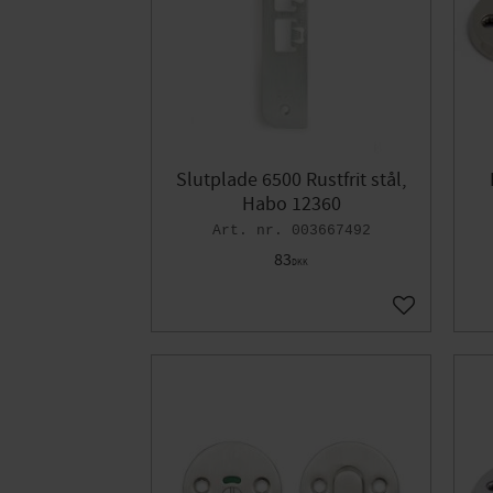
Slutplade 6500 Rustfrit stål,
Habo 12360
003667492
83
DKK
Gem som fav