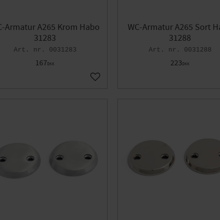
-Armatur A265 Krom Habo
WC-Armatur A265 Sort H
31283
31288
0031283
0031288
167
223
DKK
DKK
orit
Gem som favorit