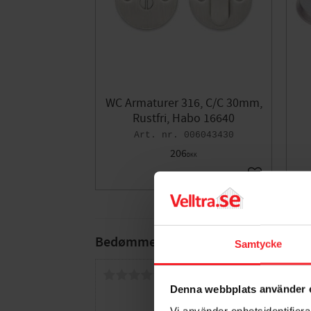
WC Armaturer 316, C/C 30mm,
Rustfri, Habo 16640
006043430
206
DKK
Gem som fav
Bedømmelser
Samtycke
Dig
Denna webbplats använder 
Vi använder enhetsidentifierar