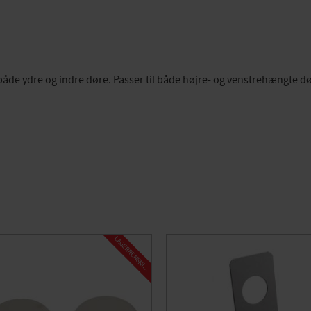
både ydre og indre døre. Passer til både højre- og venstrehængte d
L
A
G
E
R
R
E
N
S
N
I
N
G