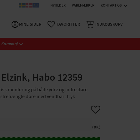
NYHEDER
VAREMÆRKER
KONTAKT OS
MINE SIDER
FAVORITTER
INDKØBSKURV
Kampanj
 Elzink, Habo 12359
trisk montering på både ydre og indre døre.
enstrehængte døre med vendbart tryk
Gem som favorit
stk.