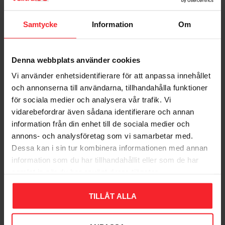
Dig
Samtycke
Information
Om
Denna webbplats använder cookies
Vi använder enhetsidentifierare för att anpassa innehållet
och annonserna till användarna, tillhandahålla funktioner
Bliv den første, der giver en bedømmelse.
för sociala medier och analysera vår trafik. Vi
vidarebefordrar även sådana identifierare och annan
information från din enhet till de sociala medier och
annons- och analysföretag som vi samarbetar med.
Dessa kan i sin tur kombinera informationen med annan
information som du har tillhandahållit eller som de har
Populära produkter
samlat in när du har använt deras tjänster.
TILLÅT ALLA
11
%