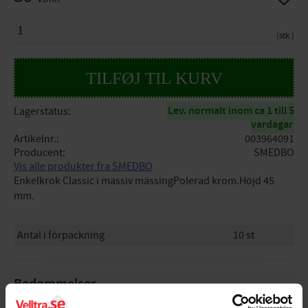
ANTAL
stk.
Lev. normalt inom ca 1 till 5
Lagerstatus
vardagar
Artikelnr.
003964091
Producent
SMEDBO
Vis alle produkter fra SMEDBO
Enkelkrok Classic i massiv mässingPolerad krom.Höjd 45
mm.
Antal i förpackning
10 st
Bedømmelser