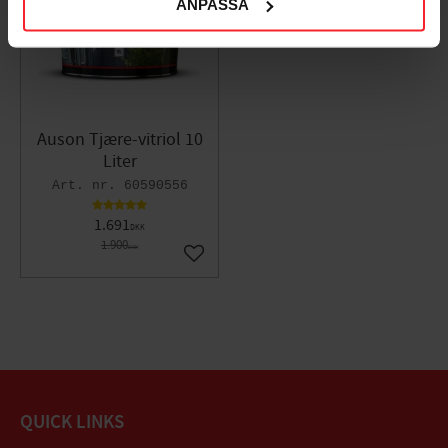
ANPASSA
Auson Tjære-vitriol 10
Liter
60590556
1.691
DKK
1.900
DKK
Gem som favorit
QUICK LINKS