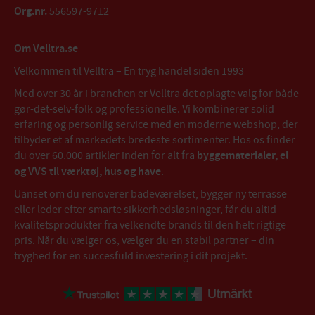
Org.nr.
556597-9712
Om Velltra.se
Velkommen til Velltra – En tryg handel siden 1993
Med over 30 år i branchen er Velltra det oplagte valg for både
gør-det-selv-folk og professionelle. Vi kombinerer solid
erfaring og personlig service med en moderne webshop, der
tilbyder et af markedets bredeste sortimenter. Hos os finder
du over 60.000 artikler inden for alt fra
byggematerialer, el
og VVS til værktøj, hus og have
.
Uanset om du renoverer badeværelset, bygger ny terrasse
eller leder efter smarte sikkerhedsløsninger, får du altid
kvalitetsprodukter fra velkendte brands til den helt rigtige
pris. Når du vælger os, vælger du en stabil partner – din
tryghed for en succesfuld investering i dit projekt.