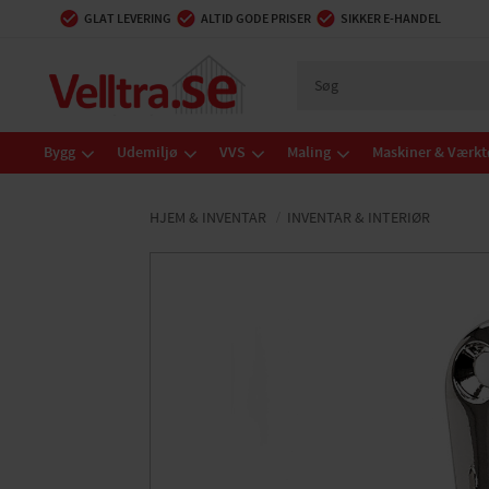
GLAT LEVERING
ALTID GODE PRISER
SIKKER E-HANDEL
Bygg
Udemiljø
VVS
Maling
Maskiner & Værkt
HJEM & INVENTAR
INVENTAR & INTERIØR