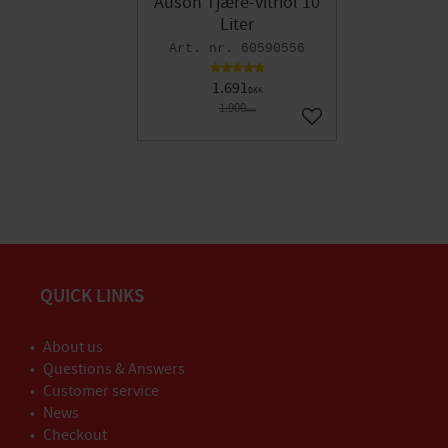
Auson Tjære-vitriol 10
Liter
60590556
1.691
DKK
1.900
DKK
Gem som favorit
QUICK LINKS
About us
Questions & Answers
Customer service
News
Checkout