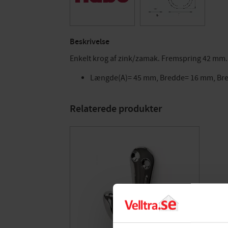
Beskrivelse
Enkelt krog af zink/zamak. Fremspring 42 mm.
Længde(A)= 45 mm, Bredde= 16 mm, Br
Relaterede produkter