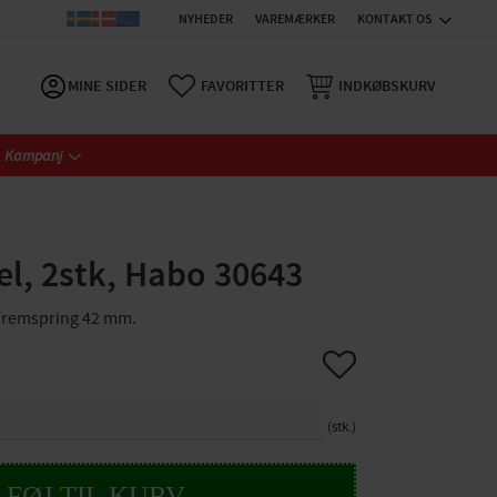
NYHEDER
VAREMÆRKER
KONTAKT OS
MINE SIDER
FAVORITTER
INDKØBSKURV
Kampanj
el, 2stk, Habo 30643
 Fremspring 42 mm.
Gem som favorit
stk.