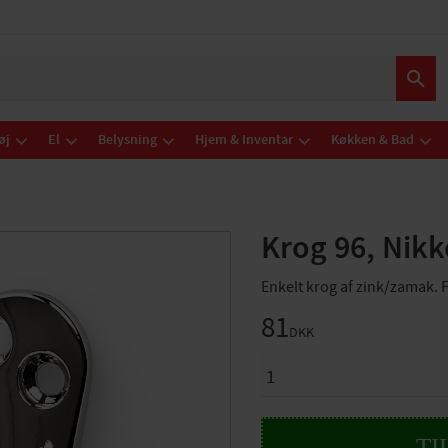
øj
El
Belysning
Hjem & Inventar
Køkken & Bad
Krog 96, Nikk
Enkelt krog af zink/zamak.
81
DKK
ANTAL