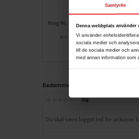
Samtycke
Krog 96, 100stk, Nikkel, Habo
Denna webbplats använder 
30635
Vi använder enhetsidentifierar
001680508
sociala medier och analysera 
3.325
DKK
till de sociala medier och a
Gem som fav
med annan information som du 
Bedømmelser
Dig