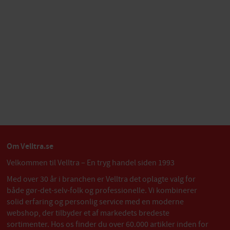
Om Velltra.se
Velkommen til Velltra – En tryg handel siden 1993
Med over 30 år i branchen er Velltra det oplagte valg for
både gør-det-selv-folk og professionelle. Vi kombinerer
solid erfaring og personlig service med en moderne
webshop, der tilbyder et af markedets bredeste
sortimenter. Hos os finder du over 60.000 artikler inden for