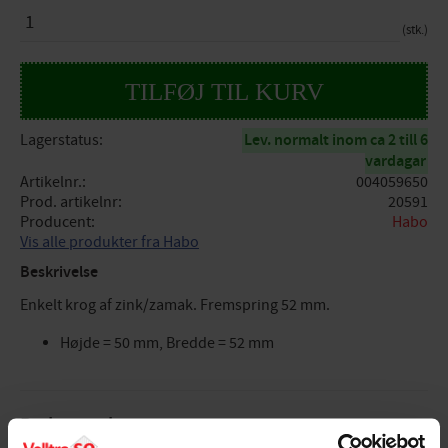
ANTAL
stk.
Lagerstatus
Lev. normalt inom ca 2 till 6
vardagar
Artikelnr.
004059650
Prod. artikelnr
20591
Producent
Habo
Vis alle produkter fra Habo
Beskrivelse
Enkelt krog af zink/zamak. Fremspring 52 mm.
Højde = 50 mm, Bredde = 52 mm
Bedømmelser