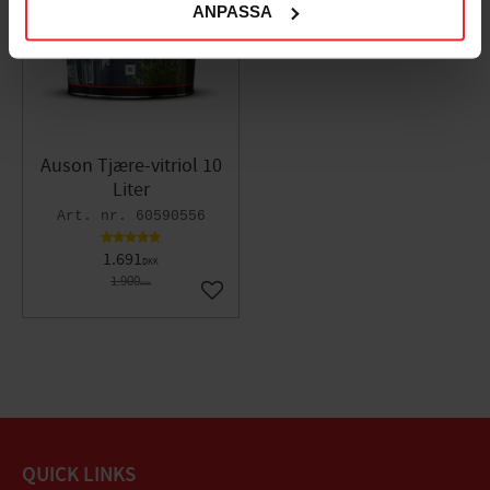
ANPASSA
Auson Tjære-vitriol 10
Liter
60590556
1.691
DKK
1.900
DKK
Gem som favorit
QUICK LINKS