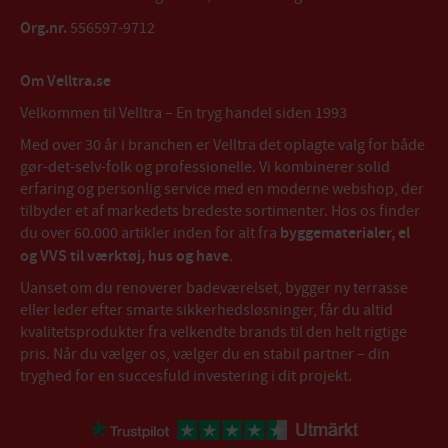
Org.nr.
556597-9712
Om Velltra.se
Velkommen til Velltra – En tryg handel siden 1993
Med over 30 år i branchen er Velltra det oplagte valg for både
gør-det-selv-folk og professionelle. Vi kombinerer solid
erfaring og personlig service med en moderne webshop, der
tilbyder et af markedets bredeste sortimenter. Hos os finder
du over 60.000 artikler inden for alt fra
byggematerialer, el
og VVS til værktøj, hus og have
.
Uanset om du renoverer badeværelset, bygger ny terrasse
eller leder efter smarte sikkerhedsløsninger, får du altid
kvalitetsprodukter fra velkendte brands til den helt rigtige
pris. Når du vælger os, vælger du en stabil partner – din
tryghed for en succesfuld investering i dit projekt.