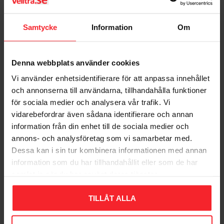
Dig
Samtycke
Information
Om
Denna webbplats använder cookies
Vi använder enhetsidentifierare för att anpassa innehållet
och annonserna till användarna, tillhandahålla funktioner
Bliv den første, der giver en bedømmelse.
för sociala medier och analysera vår trafik. Vi
vidarebefordrar även sådana identifierare och annan
information från din enhet till de sociala medier och
annons- och analysföretag som vi samarbetar med.
Dessa kan i sin tur kombinera informationen med annan
information som du har tillhandahållit eller som de har
Populära produkter
samlat in när du har använt deras tjänster.
TILLÅT ALLA
11
%