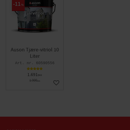
11
%
Auson Tjære-vitriol 10
Liter
60590556
1.691
DKK
1.900
DKK
Gem som favorit