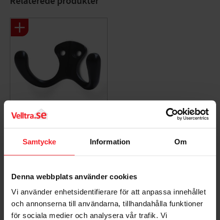
Relaterede produkter
Krog 77 Sort Habo
31300
Samtycke
Information
Om
008974653
68
DKK
Denna webbplats använder cookies
Gem som favorit
Vi använder enhetsidentifierare för att anpassa innehållet
och annonserna till användarna, tillhandahålla funktioner
för sociala medier och analysera vår trafik. Vi
Bedømmelser