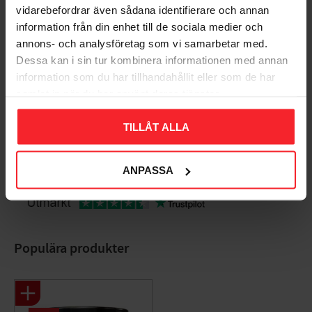
vidarebefordrar även sådana identifierare och annan
information från din enhet till de sociala medier och
Dig
annons- och analysföretag som vi samarbetar med.
Dessa kan i sin tur kombinera informationen med annan
information som du har tillhandahållit eller som de har
samlat in när du har använt deras tjänster.
TILLÅT ALLA
Bliv den første, der giver en bedømmelse.
ANPASSA
Populära produkter