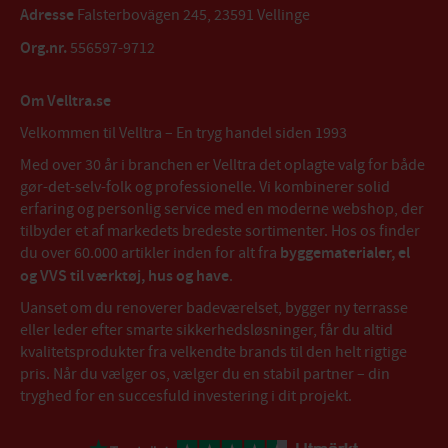
Adresse
Falsterbovägen 245, 23591 Vellinge
Org.nr.
556597-9712
Om Velltra.se
Velkommen til Velltra – En tryg handel siden 1993
Med over 30 år i branchen er Velltra det oplagte valg for både
gør-det-selv-folk og professionelle. Vi kombinerer solid
erfaring og personlig service med en moderne webshop, der
tilbyder et af markedets bredeste sortimenter. Hos os finder
du over 60.000 artikler inden for alt fra
byggematerialer, el
og VVS til værktøj, hus og have
.
Uanset om du renoverer badeværelset, bygger ny terrasse
eller leder efter smarte sikkerhedsløsninger, får du altid
kvalitetsprodukter fra velkendte brands til den helt rigtige
pris. Når du vælger os, vælger du en stabil partner – din
tryghed for en succesfuld investering i dit projekt.