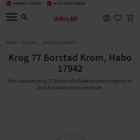
SIKKER E-HANDEL
ALTID GODE PRISER
Menu
INDKØ
FAVORIT
BYGG
BESLAG
KROGE OG HASPS
Krog 77 Borstad Krom, Habo
17942
Den klassiske krog 77 kaldes ofte blæksprutten på grund af
dens karakteristiske udseende.