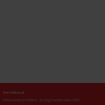
Om Velltra.se
Velkommen til Velltra – En tryg handel siden 1993