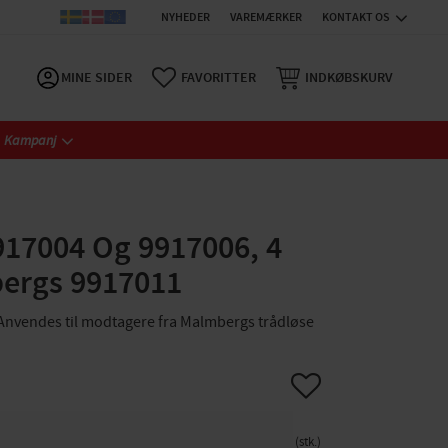
NYHEDER
VAREMÆRKER
KONTAKT OS
MINE SIDER
FAVORITTER
INDKØBSKURV
Kampanj
917004 Og 9917006, 4
ergs 9917011
nvendes til modtagere fra Malmbergs trådløse
Gem som favorit
stk.