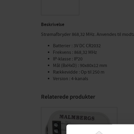
Beskrivelse
Strømafbryder 868,32 MHz. Anvendes til modta
Batterier : 3V DC CR2032
Frekvens : 868,32 MHz
IP-klasse : IP20
Mål (BxHxD) : 90x80x12 mm
Rækkevidde : Op til 250 m
Version : 4-kanals
Relaterede produkter