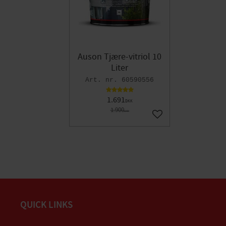
Auson Tjære-vitriol 10
Liter
60590556
1.691
DKK
1.900
DKK
Gem som favorit
QUICK LINKS