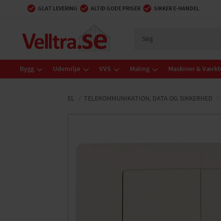
GLAT LEVERING
ALTID GODE PRISER
SIKKER E-HANDEL
Bygg
Udemiljø
VVS
Maling
Maskiner & Værkt
EL
TELEKOMMUNIKATION, DATA OG SIKKERHED