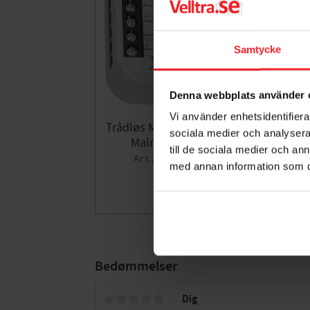
Samtycke
Denna webbplats använder 
Vi använder enhetsidentifierar
Trådløs Modtager, 868,32Mhz,
sociala medier och analysera 
Malmbergs 9917006
till de sociala medier och a
EL9917006
med annan information som du 
819
DKK
Gem som fav
Bedømmelser
Dig