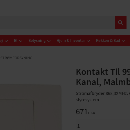
øj
El
Belysning
Hjem & Inventar
Køkken & Bad
STRØMFORSYNING
Kontakt Til 9
Kanal, Malmb
Strømafbryder 868,32MHz. A
styresystem.
671
DKK
ANTAL