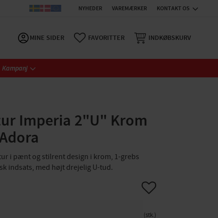
NYHEDER
VAREMÆRKER
KONTAKT OS
MINE SIDER
FAVORITTER
INDKØBSKURV
Kampanj
ur Imperia 2"U" Krom
 Adora
 i pænt og stilrent design i krom, 1-grebs
 indsats, med højt drejelig U-tud.
Gem som favorit
stk.