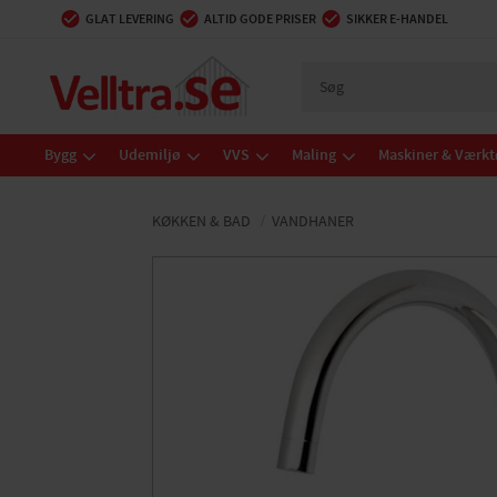
GLAT LEVERING
ALTID GODE PRISER
SIKKER E-HANDEL
Bygg
Udemiljø
VVS
Maling
Maskiner & Værkt
KØKKEN & BAD
VANDHANER