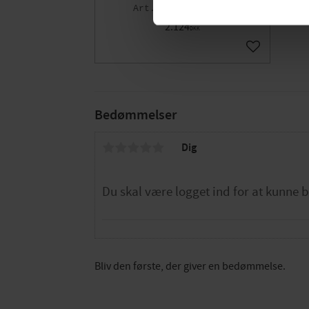
007298804
2.124
DKK
Gem som fav
Bedømmelser
Dig
Bliv den første, der giver en bedømmelse.