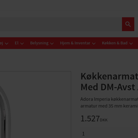
øj
El
Belysning
Hjem & Inventar
Køkken & Bad
Køkkenarmat
Med DM-Avst
Adora Imperia køkkenarmatur
armatur med 35 mm keramisk
1.527
DKK
ANTAL