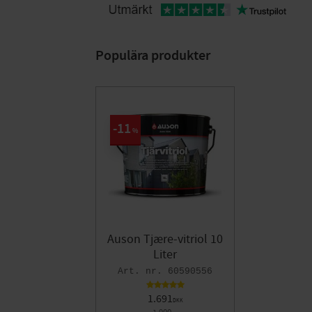
Populära produkter
11
%
Auson Tjære-vitriol 10
Liter
60590556
1.691
DKK