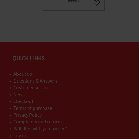
1.900
DKK
Gem som favorit
QUICK LINKS
About us
Questions & Answers
Customer service
News
Checkout
Terms of purchase
Privacy Policy
Complaints and returns
Satisfied with your order?
Log in