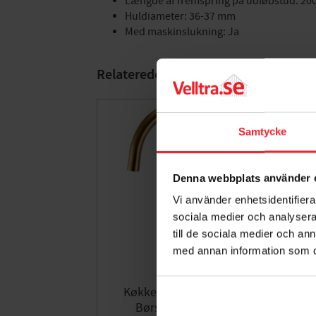
Længde af fremspring på udløbstud: 2
Huldiameter: 36-37 mm
Med maskinslukning: Ja
Relaterede produkter
Samtycke
Denna webbplats använder 
Vi använder enhetsidentifierar
sociala medier och analysera 
till de sociala medier och a
med annan information som du 
Køkkenarmatur Imperia
Børstet Guld Adora