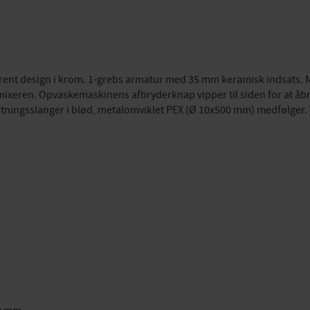
ent design i krom. 1-grebs armatur med 35 mm keramisk indsats. Med
xeren. Opvaskemaskinens afbryderknap vipper til siden for at åbne,
utningsslanger i blød, metalomviklet PEX (Ø 10x500 mm) medfølger