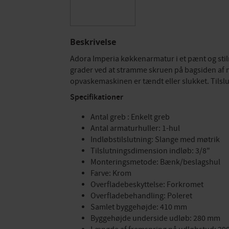
Beskrivelse
Adora Imperia køkkenarmatur i et pænt og stilr
grader ved at stramme skruen på bagsiden af mi
opvaskemaskinen er tændt eller slukket. Tilsl
Specifikationer
Antal greb : Enkelt greb
Antal armaturhuller: 1-hul
Indløbstilslutning: Slange med møtrik
Tilslutningsdimension indløb: 3/8"
Monteringsmetode: Bænk/beslagshul
Farve: Krom
Overfladebeskyttelse: Forkromet
Overfladebehandling: Poleret
Samlet byggehøjde: 410 mm
Byggehøjde underside udløb: 280 mm