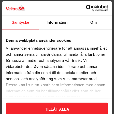
C: 150mm
D: 25mm
Bedømmelser
Samtycke
Information
Om
Dig
Denna webbplats använder cookies
Vi använder enhetsidentifierare för att anpassa innehållet
och annonserna till användarna, tillhandahålla funktioner
för sociala medier och analysera vår trafik. Vi
Bliv den første, der giver en bedømmelse.
vidarebefordrar även sådana identifierare och annan
information från din enhet till de sociala medier och
annons- och analysföretag som vi samarbetar med.
Dessa kan i sin tur kombinera informationen med annan
information som du har tillhandahållit eller som de har
samlat in när du har använt deras tjänster.
Populära produkter
TILLÅT ALLA