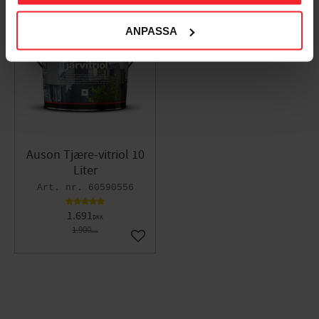
ANPASSA
11
%
Auson Tjære-vitriol 10
Liter
60590556
1.691
DKK
1.900
DKK
Gem som favorit