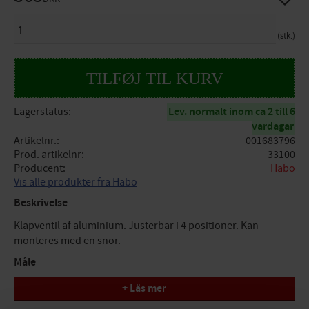
ANTAL
stk.
Lagerstatus
Lev. normalt inom ca 2 till 6
vardagar
Artikelnr.
001683796
Prod. artikelnr
33100
Producent
Habo
Vis alle produkter fra Habo
Beskrivelse
Klapventil af aluminium. Justerbar i 4 positioner. Kan
monteres med en snor.
Måle
+ Läs mer
A: 175mm
B: 175mm