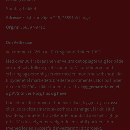
Søndag: Lukket
Adresse
Falsterbovägen 245, 23591 Vellinge
Org.nr.
556597-9712
Om Velltra.se
Velkommen til Velltra – En tryg handel siden 1993
Med over 30 år i branchen er Velltra det oplagte valg for både
gør-det-selv-folk og professionelle. Vi kombinerer solid
erfaring og personlig service med en moderne webshop, der
tilbyder et af markedets bredeste sortimenter. Hos os finder
du over 60.000 artikler inden for alt fra
byggematerialer, el
og VVS til værktøj, hus og have
.
Uanset om du renoverer badeværelset, bygger ny terrasse
eller leder efter smarte sikkerhedsløsninger, får du altid
kvalitetsprodukter fra velkendte brands til den helt rigtige
pris. Når du vælger os, vælger du en stabil partner – din
tryghed for en succesfuld investering i dit projekt.