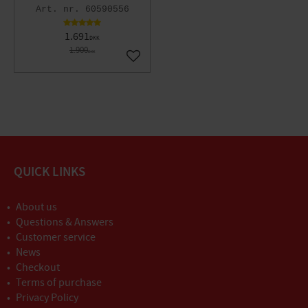
60590556
1.691
DKK
1.900
DKK
Gem som favorit
QUICK LINKS
About us
Questions & Answers
Customer service
News
Checkout
Terms of purchase
Privacy Policy