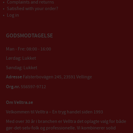
Complaints and returns
Satisfied with your order?
Log in
GODSMODTAGELSE
Man - Fre: 08:00 - 16:00
Lørdag: Lukket
Søndag: Lukket
Adresse
Falsterbovägen 245, 23591 Vellinge
Org.nr.
556597-9712
Om Velltra.se
Velkommen til Velltra – En tryg handel siden 1993
Med over 30 år i branchen er Velltra det oplagte valg for både
gør-det-selv-folk og professionelle. Vi kombinerer solid