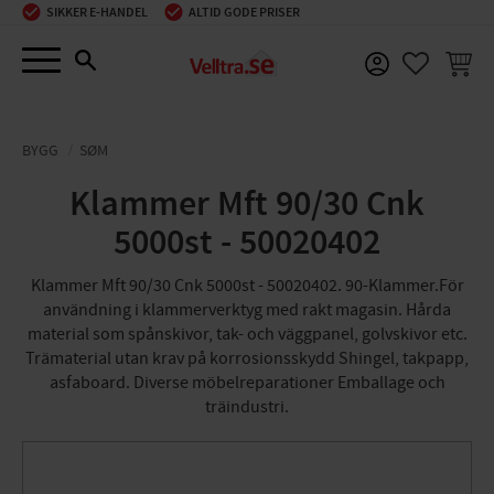
SIKKER E-HANDEL
ALTID GODE PRISER
Menu
INDKØ
FAVORIT
BYGG
SØM
Klammer Mft 90/30 Cnk
5000st - 50020402
Klammer Mft 90/30 Cnk 5000st - 50020402. 90-Klammer.För
användning i klammerverktyg med rakt magasin. Hårda
material som spånskivor, tak- och väggpanel, golvskivor etc.
Trämaterial utan krav på korrosionsskydd Shingel, takpapp,
asfaboard. Diverse möbelreparationer Emballage och
träindustri.