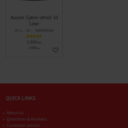
Auson Tjære-vitriol 10
Liter
60590556
1.691
DKK
1.900
DKK
Gem som favorit
QUICK LINKS
About us
Questions & Answers
Customer service