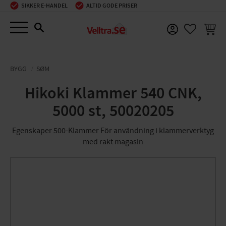
SIKKER E-HANDEL
ALTID GODE PRISER
Menu
INDKØ
FAVORIT
BYGG
SØM
Hikoki Klammer 540 CNK,
5000 st, 50020205
Egenskaper 500-Klammer För användning i klammerverktyg
med rakt magasin