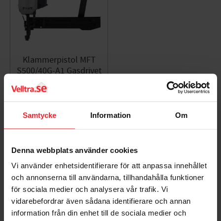
Bredd 11,0 mm
Längd 40 mm
Tråddimension 1,05 x 1,30 mm
Antal F-pack / pall 288
Klammerpistol MFT
Ytbehandling Elförzinkad
S500/40G-A1 Gasdrivet
6V - 50010981
Typbeteckning 540 ELF
005660548
4.925
DKK
Samtycke
Information
Om
Gem som favorit
Denna webbplats använder cookies
Bedømmelser
Vi använder enhetsidentifierare för att anpassa innehållet
och annonserna till användarna, tillhandahålla funktioner
Dig
för sociala medier och analysera vår trafik. Vi
vidarebefordrar även sådana identifierare och annan
information från din enhet till de sociala medier och