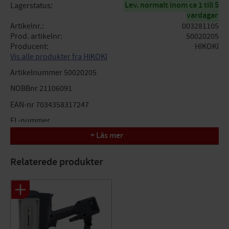
Lev. normalt inom ca 1 till 5
Lagerstatus
vardagar
Artikelnr.
003281105
Prod. artikelnr
50020205
Producent
HIKOKI
Vis alle produkter fra HIKOKI
Artikelnummer 50020205
NOBBnr 21106091
EAN-nr 7034358317247
EL-nummer
+ Läs mer
Benämning 1 KLAMMER 540 CNK
Benämning 2 MFT 5000 ST/FRP
Relaterede produkter
Enhet FRP
Förpackningsantal 1
Produkttyp Klammer (500)
Benämning 540 CNK