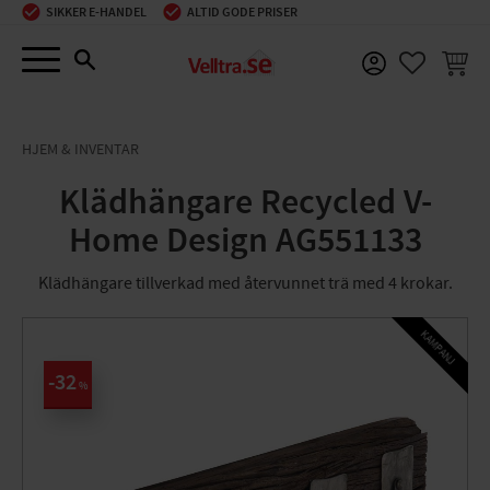
SIKKER E-HANDEL
ALTID GODE PRISER
Menu
INDKØ
FAVORIT
HJEM & INVENTAR
Klädhängare Recycled V-
Home Design AG551133
Klädhängare tillverkad med återvunnet trä med 4 krokar.
KAMPANJ
32
%