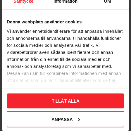
Samtycke
Information
Om
Denna webbplats använder cookies
Bliv den første, der giver en bedømmelse.
Vi använder enhetsidentifierare för att anpassa innehållet
och annonserna till användarna, tillhandahålla funktioner
för sociala medier och analysera vår trafik. Vi
vidarebefordrar även sådana identifierare och annan
information från din enhet till de sociala medier och
annons- och analysföretag som vi samarbetar med.
Populära produkter
Dessa kan i sin tur kombinera informationen med annan
information som du har tillhandahållit eller som de har
samlat in när du har använt deras tjänster.
11
%
TILLÅT ALLA
ANPASSA