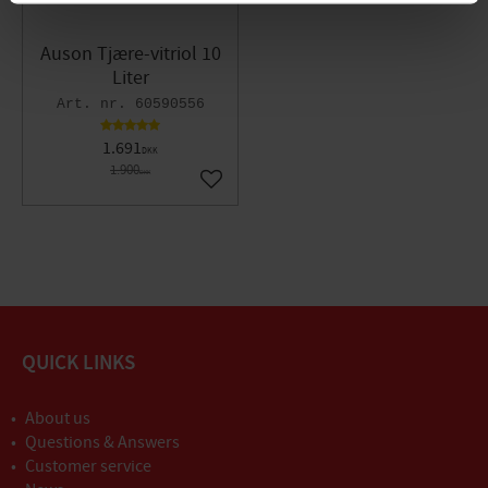
Auson Tjære-vitriol 10
Liter
60590556
1.691
DKK
1.900
DKK
Gem som favorit
QUICK LINKS
About us
Questions & Answers
Customer service