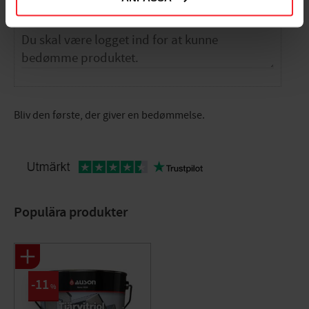
Bliv den første, der giver en bedømmelse.
Populära produkter
11
%