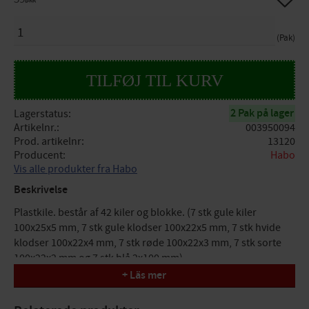
DKK
ANTAL
Pak
2 Pak på lager
Lagerstatus
Artikelnr.
003950094
Prod. artikelnr
13120
Producent
Habo
Vis alle produkter fra Habo
Beskrivelse
Plastkile. består af 42 kiler og blokke. (7 stk gule kiler
100x25x5 mm, 7 stk gule klodser 100x22x5 mm, 7 stk hvide
klodser 100x22x4 mm, 7 stk røde 100x22x3 mm, 7 stk sorte
100x22x2 mm og 7 stk blå 2x100 mm).
+ Läs mer