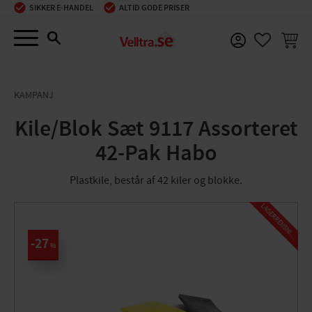
SIKKER E-HANDEL
ALTID GODE PRISER
Menu
INDKØ
FAVORIT
KAMPANJ
Kile/Blok Sæt 9117 Assorteret
42-Pak Habo
Plastkile, består af 42 kiler og blokke.
L
A
G
E
R
R
E
N
S
N
I
N
G
27
%