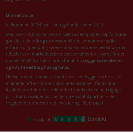
Om Velltra.se
Velkommen til Velltra – En tryg handel siden 1993
Med over 30 år i branchen er Velltra det oplagte valg for både
gør-det-selv-folk og professionelle. Vi kombinerer solid
erfaring og personlig service med en moderne webshop, der
tilbyder et af markedets bredeste sortimenter. Hos os finder
du over 60.000 artikler inden for alt fra
byggematerialer, el
og VVS til værktøj, hus og have
.
Uanset om du renoverer badeværelset, bygger ny terrasse
eller leder efter smarte sikkerhedsløsninger, får du altid
kvalitetsprodukter fra velkendte brands til den helt rigtige
pris. Når du vælger os, vælger du en stabil partner – din
tryghed for en succesfuld investering i dit projekt.