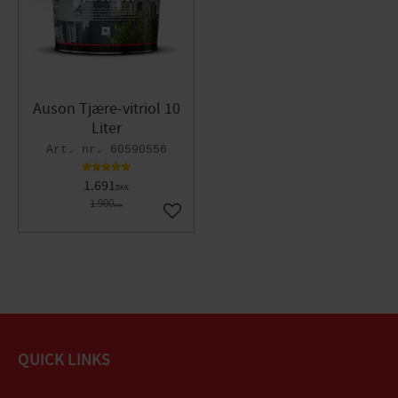
Auson Tjære-vitriol 10
Liter
60590556
1.691
DKK
1.900
DKK
Gem som favorit
QUICK LINKS