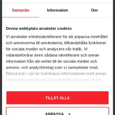
Samtycke
Information
Om
Denna webbplats använder cookies
Vi använder enhetsidentifierare för att anpassa innehållet
och annonserna till användarna, tillhandahålla funktioner
Kile 9113 Plast Gul,
för sociala medier och analysera vår trafik. Vi
150x45x25mm, 8stk,
vidarebefordrar även sådana identifierare och annan
Habo 32409
information från din enhet till de sociala medier och
001683294
annons- och analysföretag som vi samarbetar med.
38
DKK
Dessa kan i sin tur kombinera informationen med annan
information som du har tillhandahållit eller som de har
Gem som favorit
samlat in när du har använt deras tjänster.
TILLÅT ALLA
Bedømmelser
Dig
ANPASSA