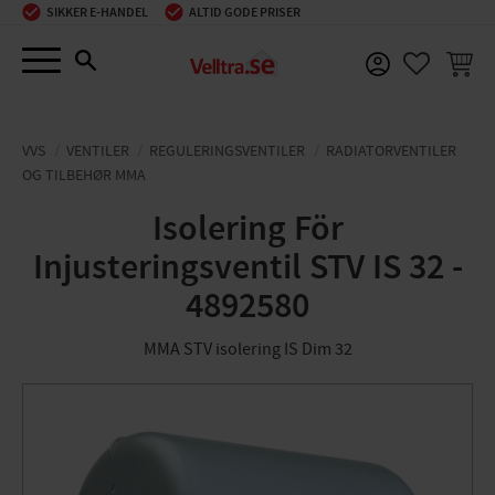
SIKKER E-HANDEL
ALTID GODE PRISER
Menu
INDKØ
FAVORIT
VVS
VENTILER
REGULERINGSVENTILER
RADIATORVENTILER
OG TILBEHØR MMA
Isolering För
Injusteringsventil STV IS 32 -
4892580
MMA STV isolering IS Dim 32