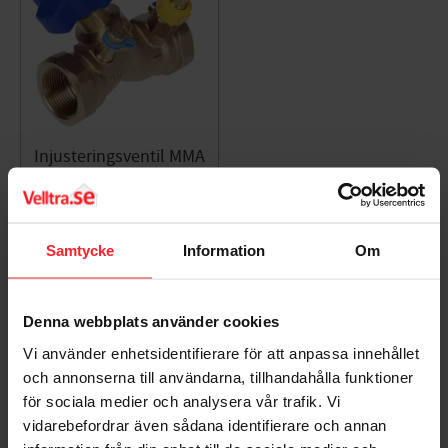
Injusteringsventil MMA
STVM G32 m
Avtappning - 4892552
4892552
1.960
Samtycke
Information
Om
DKK
Gem som favorit
Denna webbplats använder cookies
Vi använder enhetsidentifierare för att anpassa innehållet
Bedømmelser
och annonserna till användarna, tillhandahålla funktioner
för sociala medier och analysera vår trafik. Vi
Dig
vidarebefordrar även sådana identifierare och annan