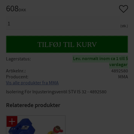
608
Gem so
DKK
ANTAL
stk.
Lev. normalt inom ca 1 till 5
Lagerstatus
vardagar
Artikelnr.
4892580
Producent
MMA
Vis alle produkter fra MMA
Isolering För Injusteringsventil STV IS 32 - 4892580
Relaterede produkter