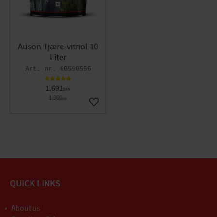
Auson Tjære-vitriol 10
Liter
60590556
1.691
DKK
1.900
DKK
Gem som favorit
QUICK LINKS
About us