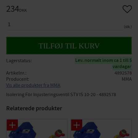
234
Gem so
DKK
ANTAL
stk.
Lev. normalt inom ca 1 till 5
Lagerstatus
vardagar
Artikelnr.
4892578
Producent
MMA
Vis alle produkter fra MMA
Isolering För Injusteringsventil STV IS 10-20 - 4892578
Relaterede produkter