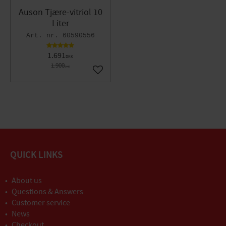
Auson Tjære-vitriol 10
Liter
60590556
1.691
DKK
1.900
DKK
Gem som favorit
QUICK LINKS
About us
Questions & Answers
Customer service
News
Checkout