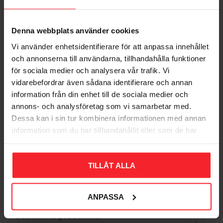
Denna webbplats använder cookies
Injusteringsventil MMA
Vi använder enhetsidentifierare för att anpassa innehållet
STVM G20 m
och annonserna till användarna, tillhandahålla funktioner
Avtappning - 4892550
för sociala medier och analysera vår trafik. Vi
4892550
vidarebefordrar även sådana identifierare och annan
1.455
DKK
information från din enhet till de sociala medier och
annons- och analysföretag som vi samarbetar med.
Gem som favorit
Dessa kan i sin tur kombinera informationen med annan
information som du har tillhandahållit eller som de har
samlat in när du har använt deras tjänster.
Bedømmelser
TILLÅT ALLA
Dig
ANPASSA