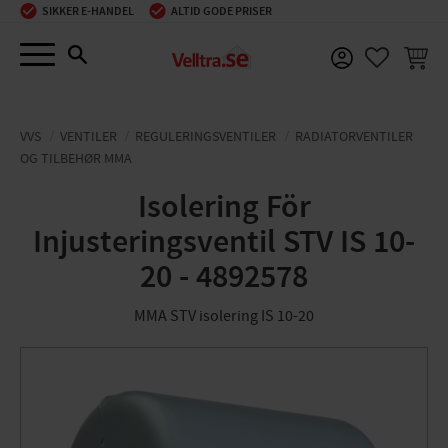
SIKKER E-HANDEL
ALTID GODE PRISER
Menu
INDKØ
FAVORIT
VVS
VENTILER
REGULERINGSVENTILER
RADIATORVENTILER
OG TILBEHØR MMA
Isolering För
Injusteringsventil STV IS 10-
20 - 4892578
MMA STV isolering IS 10-20