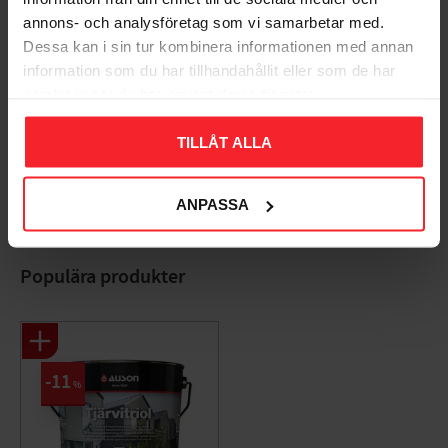
annons- och analysföretag som vi samarbetar med.
Dessa kan i sin tur kombinera informationen med annan
information som du har tillhandahållit eller som de har
samlat in när du har använt deras tjänster.
Bliv den første, der giver en bedømmelse.
TILLÅT ALLA
ANPASSA
Populära produkter
11
%