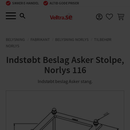
SIKKER E-HANDEL
ALTID GODE PRISER
Menu
INDKØ
FAVORIT
BELYSNING
FABRIKANT
BELYSNING NORLYS
TILBEHØR
NORLYS
Indstøbt Beslag Asker Stolpe,
Norlys 116
Indstøbt beslag Asker stang.