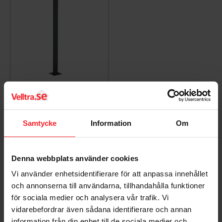
Pole Asker LED, Grafit,
Norlys 1360GR
7042891360088
4.978
Samtycke
Information
Om
DKK
Gem som favorit
Denna webbplats använder cookies
Vi använder enhetsidentifierare för att anpassa innehållet
Bedømmelser
och annonserna till användarna, tillhandahålla funktioner
för sociala medier och analysera vår trafik. Vi
Dig
vidarebefordrar även sådana identifierare och annan
information från din enhet till de sociala medier och