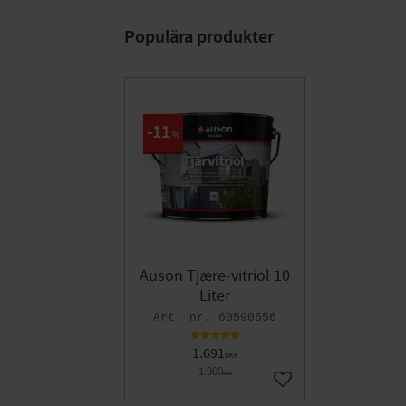
Populära produkter
11
%
Auson Tjære-vitriol 10
Liter
60590556
1.691
DKK
1.900
DKK
Gem som favorit