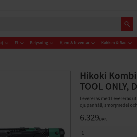
øj
El
Belysning
Hjem & Inventar
Køkken & Bad
Hikoki Kom
TOOL ONLY,
Levereras med Levereras ut
djupanhåll, smörjmedel och
6.329
DKK
ANTAL