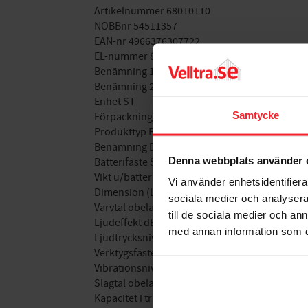
Artikelnummer 68010110
NOBBnr 54511357
EAN-nr 4966376307722
EL-nummer 8801867
Benämning 1 KOMBIHAMMARE DH36DMA TOO
Benämning 2 HIKOKI 36V MV UTAN BATTERI/L
Enhet ST
Samtycke
Förpackningsantal 1
Produkttyp Borrhammare 36V (MULTI VOLT)
Benämning DH36DMA Tool only
Denna webbplats använder 
Batterifäste Slide
Vikt u/batteri 7,0 kg
Vi använder enhetsidentifierar
Dimension (L x H) 496x104x259 mm
sociala medier och analysera 
Varvtal obelastad 260 - 590 /min
till de sociala medier och a
Ljudeffekt dB(A) 105
med annan information som du 
Ljudtrycksnivå dB(A) 94
Verktygsfäste SDS-max
Vibrationsnivå m/s² (3D) 11,8 (borrning)/9,6 (m
Slagtal obelastad 1.420 - 2.860 /min
Kapacitet i trä/stål/betong .