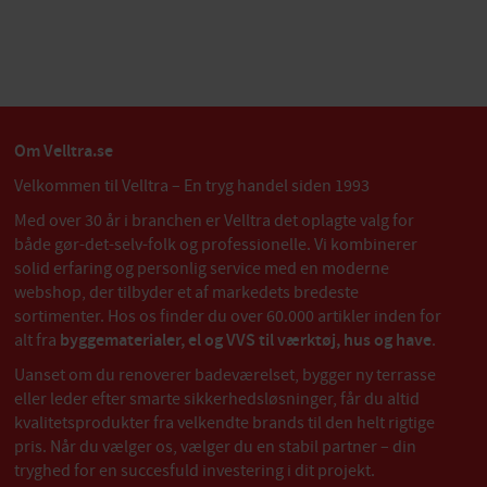
Om Velltra.se
Velkommen til Velltra – En tryg handel siden 1993
Med over 30 år i branchen er Velltra det oplagte valg for
både gør-det-selv-folk og professionelle. Vi kombinerer
solid erfaring og personlig service med en moderne
webshop, der tilbyder et af markedets bredeste
sortimenter. Hos os finder du over 60.000 artikler inden for
alt fra
byggematerialer, el og VVS til værktøj, hus og have
.
Uanset om du renoverer badeværelset, bygger ny terrasse
eller leder efter smarte sikkerhedsløsninger, får du altid
kvalitetsprodukter fra velkendte brands til den helt rigtige
pris. Når du vælger os, vælger du en stabil partner – din
tryghed for en succesfuld investering i dit projekt.