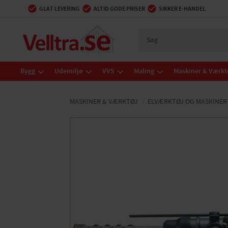
GLAT LEVERING
ALTID GODE PRISER
SIKKER E-HANDEL
Bygg
Udemiljø
VVS
Maling
Maskiner & Værkt
MASKINER & VÆRKTØJ
ELVÆRKTØJ OG MASKINER