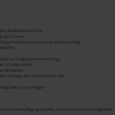
ös flexibilitet och frihet
gi på 8,5 Joule
lingsprestanda som motsvarar eldrivet verktyg
ållbarhet
mellan borrning med samt bara slag.
s i 12 olika vinklar
r vibrationer
kar vridning i arm om borren kör fast
sstag faller ut ur verktyget
en med stödhandtag, djupanhåll, smörjmedel och förvaringsväska