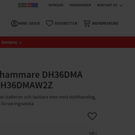
NYHEDER
VAREMÆRKER
KONTAKT OS
MINE SIDER
FAVORITTER
INDKØBSKURV
Kampanj
bihammare DH36DMA
 DH36DMAW2Z
an batterier och laddare men med stödhandtag,
 förvaringsväska
Gem som favorit
stk.