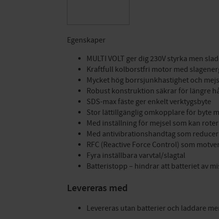
Egenskaper
MULTI VOLT ger dig 230V styrka men sladdl
Kraftfull kolborstfri motor med slagener
Mycket hög borrsjunkhastighet och mejs
Robust konstruktion säkrar för längre h
SDS-max fäste ger enkelt verktygsbyte
Stor lättillgänglig omkopplare för byte 
Med inställning för mejsel som kan rotera
Med antivibrationshandtag som reducera
RFC (Reactive Force Control) som motver
Fyra inställbara varvtal/slagtal
Batteristopp – hindrar att batteriet av mi
Levereras med
Levereras utan batterier och laddare m