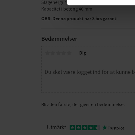
Slagenergi 7,1 Joule (EPTA 05)
Kapacitet i betong 40 mm
OBS: Denna produkt har 3 års garanti
Bedømmelser
Dig
Bliv den første, der giver en bedømmelse.