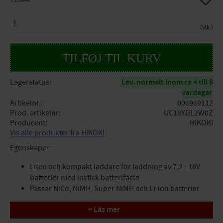
DKK
ANTAL
stk.
Lagerstatus
Lev. normalt inom ca 4 till 8
vardagar
Artikelnr.
006969112
Prod. artikelnr
UC18YGL2W0Z
Producent
HIKOKI
Vis alle produkter fra HIKOKI
Egenskaper
Liten och kompakt laddare för laddning av 7,2 - 18V
batterier med instick batterifäste
Passar NiCd, NiMH, Super NiMH och Li-ion batterier
Indikator för laddningsprocess
+ Läs mer
Artikelnummer 68030608