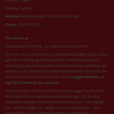
Lørdag: Lukket
Søndag: Lukket
Adresse
Falsterbovägen 245, 23591 Vellinge
Org.nr.
556597-9712
Om Velltra.se
Velkommen til Velltra – En tryg handel siden 1993
Med over 30 år i branchen er Velltra det oplagte valg for både
gør-det-selv-folk og professionelle. Vi kombinerer solid
erfaring og personlig service med en moderne webshop, der
tilbyder et af markedets bredeste sortimenter. Hos os finder
du over 60.000 artikler inden for alt fra
byggematerialer, el
og VVS til værktøj, hus og have
.
Uanset om du renoverer badeværelset, bygger ny terrasse
eller leder efter smarte sikkerhedsløsninger, får du altid
kvalitetsprodukter fra velkendte brands til den helt rigtige
pris. Når du vælger os, vælger du en stabil partner – din
tryghed for en succesfuld investering i dit projekt.