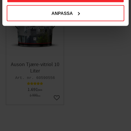
ANPASSA
11
%
Auson Tjære-vitriol 10
Liter
60590556
1.691
DKK
1.900
DKK
Gem som favorit