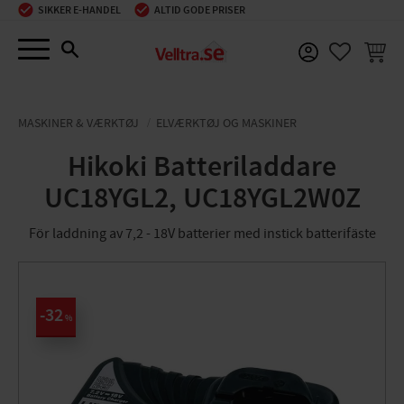
SIKKER E-HANDEL
ALTID GODE PRISER
Menu
INDKØ
FAVORIT
MASKINER & VÆRKTØJ
ELVÆRKTØJ OG MASKINER
Hikoki Batteriladdare
UC18YGL2, UC18YGL2W0Z
För laddning av 7,2 - 18V batterier med instick batterifäste
32
%