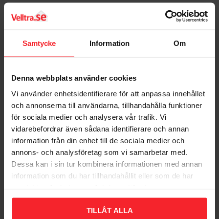
NOBBnr 53707114
EAN-nr 4966376318407
Bedømmelser
EL-nummer
Benämning 1 BATTERILADDARE UC18YGL2
Samtycke
Information
Om
Dig
Benämning 2 HIKOKI
Enhet ST
Förpackningsantal 1
Denna webbplats använder cookies
Produkttyp Batteriladdare 7,2V - 18V
Benämning UC18YGL2
Vi använder enhetsidentifierare för att anpassa innehållet
Vikt 0,40 kg
och annonserna till användarna, tillhandahålla funktioner
För batterifäste Kassett
för sociala medier och analysera vår trafik. Vi
För cellteknologi NiCd / NiMH / Li-ion
vidarebefordrar även sådana identifierare och annan
Bliv den første, der giver en bedømmelse.
För voltstyrka 7,2V - 18V
information från din enhet till de sociala medier och
Luftkylningssystem Nei
annons- och analysföretag som vi samarbetar med.
Typbeteckning UC 18YGL2
Dessa kan i sin tur kombinera informationen med annan
information som du har tillhandahållit eller som de har
samlat in när du har använt deras tjänster.
Populära produkter
TILLÅT ALLA