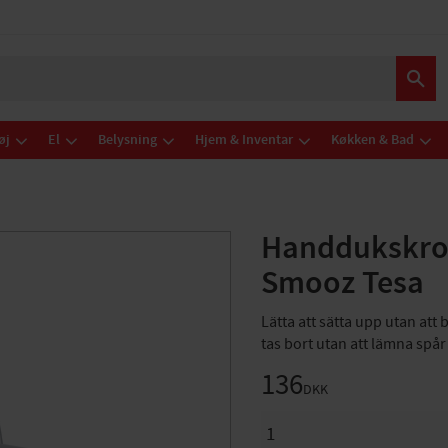
øj
El
Belysning
Hjem & Inventar
Køkken & Bad
Handdukskrok
Smooz Tesa
Lätta att sätta upp utan att 
tas bort utan att lämna sp
136
DKK
ANTAL