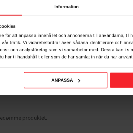
Information
Toalettpappershållare
Toalettborste Smooz
jälvhäftande Lock Smooz
Självhäftande Frostatglas
cookies
Tesa
007477567
e för att anpassa innehållet och annonserna till användarna, tillh
007477566
486
DKK
vår trafik. Vi vidarebefordrar även sådana identifierare och anna
368
DKK
nnons- och analysföretag som vi samarbetar med. Dessa kan i sin
har tillhandahållit eller som de har samlat in när du har använt 
orit
Gem som favorit
ANPASSA