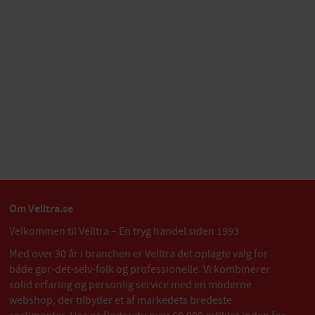
Om Velltra.se
Velkommen til Velltra – En tryg handel siden 1993
Med over 30 år i branchen er Velltra det oplagte valg for
både gør-det-selv-folk og professionelle. Vi kombinerer
solid erfaring og personlig service med en moderne
webshop, der tilbyder et af markedets bredeste