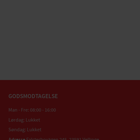
GODSMODTAGELSE
Man - Fre: 08:00 - 16:00
Lørdag: Lukket
Søndag: Lukket
Adresse
Falsterbovägen 245, 23591 Vellinge