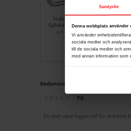
Samtycke
Toalettpappershållare
Självhäftande Smooz Tesa
S
Denna webbplats använder 
007477565
Vi använder enhetsidentifierar
253
DKK
sociala medier och analysera 
till de sociala medier och a
med annan information som du 
Gem som fav
Bedømmelser
Dig