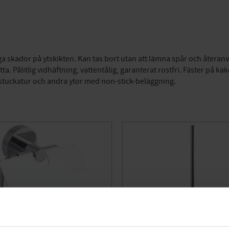
r inga skador på ytskikten. Kan tas bort utan att lämna spår och åte
 Pålitlig vidhäftning, vattentålig, garanterat rostfri. Fäster på kak
, stuckatur och andra ytor med non-stick-beläggning.