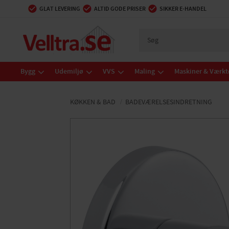
GLAT LEVERING
ALTID GODE PRISER
SIKKER E-HANDEL
Bygg
Udemiljø
VVS
Maling
Maskiner & Værkt
KØKKEN & BAD
BADEVÆRELSESINDRETNING