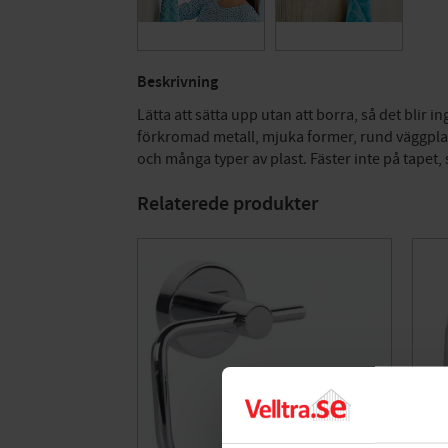
Beskrivning
Lätta att sätta upp utan att borra, så det bli
förkromad metall, mjuka former, rund väggplatta.
och många typer av plast. Fäster inte på tapet
Relaterede produkter