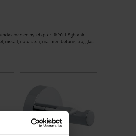
ranvändas med en ny adapter BK20. Högblank
el, metall, natursten, marmor, betong, trä, glas