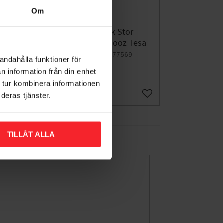
Om
Handdukskrok Stor
 Tesa
Självhäftande Smooz Tesa
007477569
andahålla funktioner för
194
DKK
n information från din enhet
 tur kombinera informationen
deras tjänster.
Gem som favorit
Gem som favorit
TILLÅT ALLA