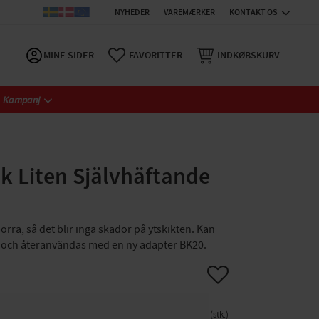
NYHEDER
VAREMÆRKER
KONTAKT OS
MINE SIDER
FAVORITTER
INDKØBSKURV
Kampanj
 Liten Självhäftande
borra, så det blir inga skador på ytskikten. Kan
år och återanvändas med en ny adapter BK20.
Gem som favorit
stk.