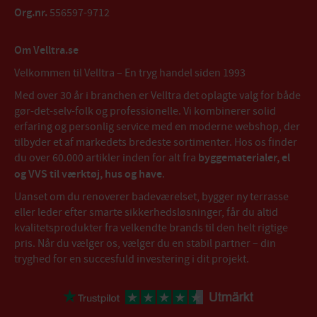
Org.nr.
556597-9712
Om Velltra.se
Velkommen til Velltra – En tryg handel siden 1993
Med over 30 år i branchen er Velltra det oplagte valg for både
gør-det-selv-folk og professionelle. Vi kombinerer solid
erfaring og personlig service med en moderne webshop, der
tilbyder et af markedets bredeste sortimenter. Hos os finder
du over 60.000 artikler inden for alt fra
byggematerialer, el
og VVS til værktøj, hus og have
.
Uanset om du renoverer badeværelset, bygger ny terrasse
eller leder efter smarte sikkerhedsløsninger, får du altid
kvalitetsprodukter fra velkendte brands til den helt rigtige
pris. Når du vælger os, vælger du en stabil partner – din
tryghed for en succesfuld investering i dit projekt.