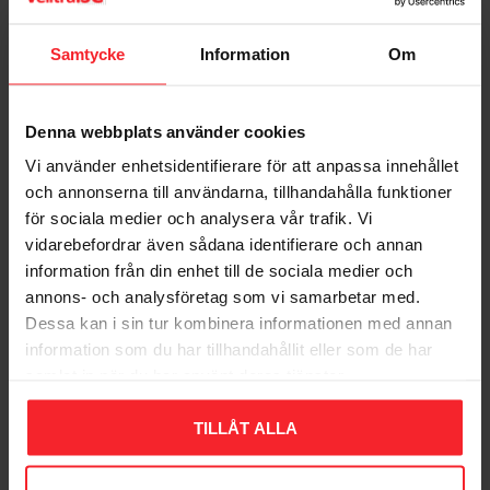
Dig
Samtycke
Information
Om
Denna webbplats använder cookies
Vi använder enhetsidentifierare för att anpassa innehållet
och annonserna till användarna, tillhandahålla funktioner
Bliv den første, der giver en bedømmelse.
för sociala medier och analysera vår trafik. Vi
vidarebefordrar även sådana identifierare och annan
information från din enhet till de sociala medier och
annons- och analysföretag som vi samarbetar med.
Dessa kan i sin tur kombinera informationen med annan
information som du har tillhandahållit eller som de har
Populära produkter
samlat in när du har använt deras tjänster.
TILLÅT ALLA
11
%