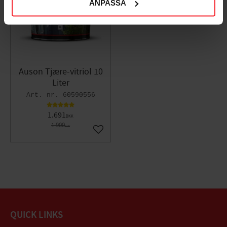
ANPASSA
Auson Tjære-vitriol 10
Liter
60590556
1.691
DKK
1.900
DKK
Gem som favorit
QUICK LINKS