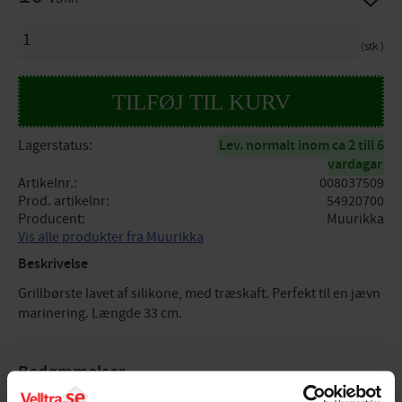
ANTAL
stk.
Lagerstatus
Lev. normalt inom ca 2 till 6
vardagar
Artikelnr.
008037509
Prod. artikelnr
54920700
Producent
Muurikka
Vis alle produkter fra Muurikka
Beskrivelse
Grillbørste lavet af silikone, med træskaft. Perfekt til en jævn
marinering. Længde 33 cm.
Bedømmelser