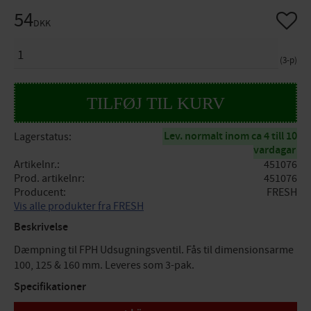
54
Gem so
DKK
ANTAL
3-p
Lev. normalt inom ca 4 till 10
Lagerstatus
vardagar
Artikelnr.
451076
Prod. artikelnr
451076
Producent
FRESH
Vis alle produkter fra FRESH
Beskrivelse
Dæmpning til FPH Udsugningsventil. Fås til dimensionsarme
100, 125 & 160 mm. Leveres som 3-pak.
Specifikationer