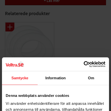
+ Läs mer
Overflade: Råmateriale
Farve: Hvid
Materiale: Plast
Relaterede produkter
Fresh Skumring 100
Samtycke
Information
Om
For Extractor 3Pak
451075
40
Denna webbplats använder cookies
DKK
Gem som favorit
Vi använder enhetsidentifierare för att anpassa innehållet
och annonserna till användarna, tillhandahålla funktioner