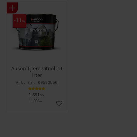
11
%
Auson Tjære-vitriol 10
Liter
60590556
1.691
DKK
1.900
DKK
Gem som favorit