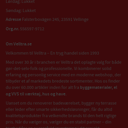
Lørdag: Lukket
Søndag: Lukket
Adresse
Falsterbovägen 245, 23591 Vellinge
Org.nr.
556597-9712
Om Velltra.se
Velkommen til Velltra – En tryg handel siden 1993
Med over 30 år i branchen er Velltra det oplagte valg for både
gør-det-selv-folk og professionelle. Vi kombinerer solid
erfaring og personlig service med en moderne webshop, der
tilbyder et af markedets bredeste sortimenter. Hos os finder
du over 60.000 artikler inden for alt fra
byggematerialer, el
og VVS til værktøj, hus og have
.
Uanset om du renoverer badeværelset, bygger ny terrasse
eller leder efter smarte sikkerhedsløsninger, får du altid
kvalitetsprodukter fra velkendte brands til den helt rigtige
pris. Når du vælger os, vælger du en stabil partner – din