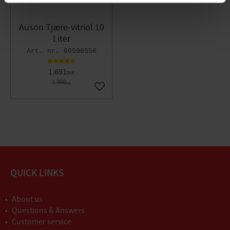
Auson Tjære-vitriol 10
Liter
60590556
1.691
DKK
1.900
DKK
Gem som favorit
QUICK LINKS
About us
Questions & Answers
Customer service