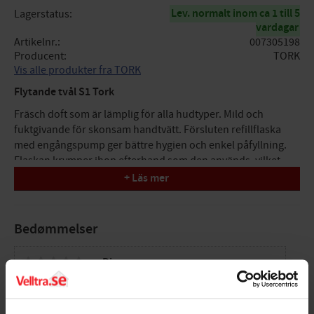
Lev. normalt inom ca 1 till 5
Lagerstatus
vardagar
Artikelnr.
007305198
Producent
TORK
Vis alle produkter fra TORK
Flytande tvål S1 Tork
Fräsch doft som är lämplig för alla hudtyper. Mild och
fuktgivande för skonsam handtvätt. Försluten refillflaska
med engångspump ger bättre hygien och enkel påfyllning.
Flaskan krymper ihop efterhand som den används, vilket
minskar avfallsvolymen. Miljöcertifierad med EU-blomman.
+ Läs mer
Passar i Tork tvåldispenser S1.
Bedømmelser
Dig