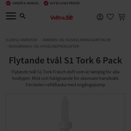
SIKKER E-HANDEL
ALTID GODE PRISER
Menu
INDKØ
FAVORIT
HJEM & INVENTAR
KØKKEN- OG HUSHOLDNINGSARTIKLER
RENGØRINGS- OG HYGIEJNEPRODUKTER
Flytande tvål S1 Tork 6 Pack
Flytande tvål S1 Tork Fräsch doft som är lämplig för alla
hudtyper. Mild och fuktgivande för skonsam handtvätt.
Försluten refillflaska med engångspump