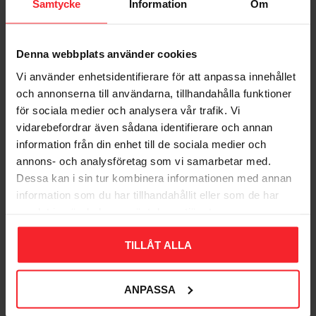
Samtycke
Information
Om
Denna webbplats använder cookies
Bliv den første, der giver en bedømmelse.
Vi använder enhetsidentifierare för att anpassa innehållet
och annonserna till användarna, tillhandahålla funktioner
för sociala medier och analysera vår trafik. Vi
vidarebefordrar även sådana identifierare och annan
information från din enhet till de sociala medier och
annons- och analysföretag som vi samarbetar med.
Populära produkter
Dessa kan i sin tur kombinera informationen med annan
information som du har tillhandahållit eller som de har
samlat in när du har använt deras tjänster.
11
TILLÅT ALLA
%
ANPASSA