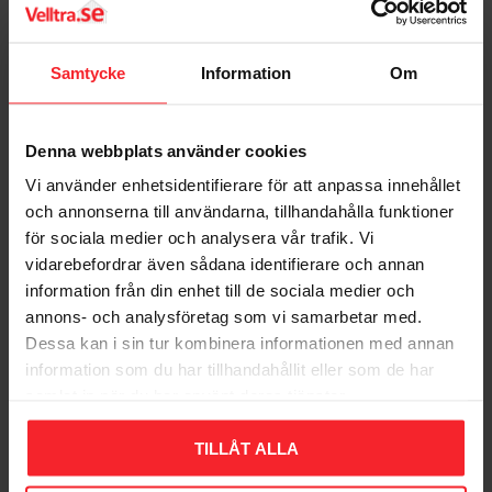
Bedømmelser
produkt dubbelt uttag
montering infälld
Dig
typ jordat
Samtycke
Information
Om
outlet poles configuration jordat
märkström 16 A - 250 V AC
färg vit
Denna webbplats använder cookies
anslutning snabbanslutning
Vi använder enhetsidentifierare för att anpassa innehållet
antalet överkopplingsklämmor 2
anslutningskapacitet 1 x 1.5...2 x 2.5 mm² EK
och annonserna till användarna, tillhandahålla funktioner
anskutningskabel
för sociala medier och analysera vår trafik. Vi
Bliv den første, der giver en bedømmelse.
1 x 1.5...2 x 2.5 mm² FK anskutningskabel
vidarebefordrar även sådana identifierare och annan
material ASA + PC
information från din enhet till de sociala medier och
montage i en infälld 1,5 dosa
annons- och analysföretag som vi samarbetar med.
montering med klokit insats
Dessa kan i sin tur kombinera informationen med annan
antal/förpackning 5 st
information som du har tillhandahållit eller som de har
produkt standard IEC 60884-1
Populära produkter
samlat in när du har använt deras tjänster.
SFS 5610:2004
SS 428 08 34
TILLÅT ALLA
DIN VDE 0620-1
certifiering FIMKO