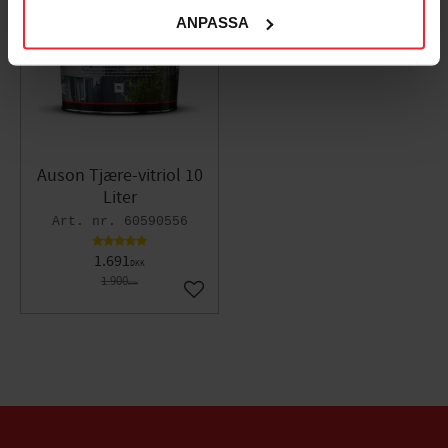
NEMKO
11
ANPASSA
%
SEMKO
IP klass IP20 (även med borttagen kåpa/ram)
inbyggnadsdjup 32.4 mm mm
höjd 88.1 mm mm
bredd 71 mm mm
djup 11.8 mm mm
produkt kompatibilitet kompletteras med valfri Exxact
Auson Tjære-vitriol 10
ram
Liter
60590556
1.691
DKK
1.900
DKK
Gem som favorit