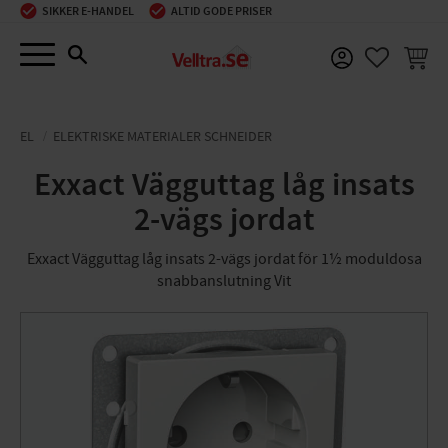
SIKKER E-HANDEL
ALTID GODE PRISER
Menu
INDKØ
FAVORIT
EL
ELEKTRISKE MATERIALER SCHNEIDER
Exxact Vägguttag låg insats
2-vägs jordat
Exxact Vägguttag låg insats 2-vägs jordat för 1½ moduldosa
snabbanslutning Vit