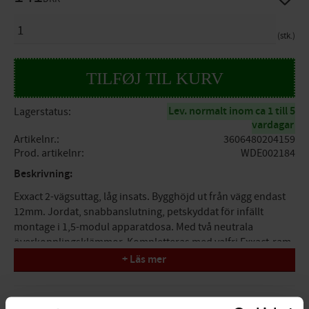
ANTAL
stk.
Lev. normalt inom ca 1 till 5
Lagerstatus
vardagar
Artikelnr.
3606480204159
Prod. artikelnr
WDE002184
Beskrivning:
Exxact 2-vägsuttag, låg insats. Bygghöjd ut från vägg endast
12mm. Jordat, snabbanslutning, petskyddat för infällt
montage i 1,5-modul apparatdosa. Med två neutrala
överkopplingsklämmor. Kompletteras med valfri Exxact-ram.
Vit
+ Läs mer
Utförande
apparatserie Exxact