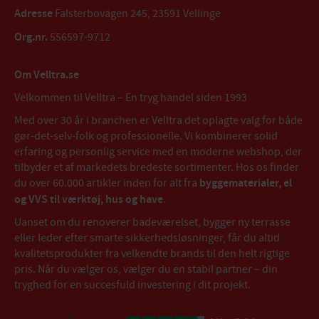
Adresse
Falsterbovägen 245, 23591 Vellinge
Org.nr.
556597-9712
Om Velltra.se
Velkommen til Velltra – En tryg handel siden 1993
Med over 30 år i branchen er Velltra det oplagte valg for både
gør-det-selv-folk og professionelle. Vi kombinerer solid
erfaring og personlig service med en moderne webshop, der
tilbyder et af markedets bredeste sortimenter. Hos os finder
du over 60.000 artikler inden for alt fra
byggematerialer, el
og VVS til værktøj, hus og have
.
Uanset om du renoverer badeværelset, bygger ny terrasse
eller leder efter smarte sikkerhedsløsninger, får du altid
kvalitetsprodukter fra velkendte brands til den helt rigtige
pris. Når du vælger os, vælger du en stabil partner – din
tryghed for en succesfuld investering i dit projekt.