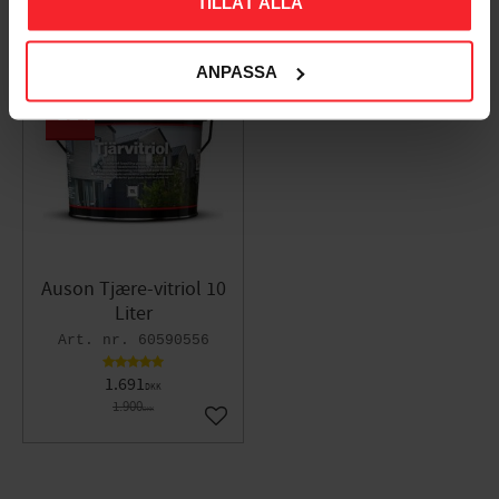
TILLÅT ALLA
ANPASSA
11
%
Auson Tjære-vitriol 10
Liter
60590556
1.691
DKK
1.900
DKK
Gem som favorit