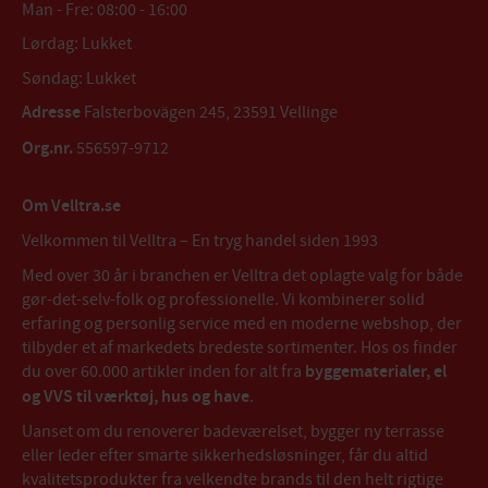
Man - Fre: 08:00 - 16:00
Lørdag: Lukket
Søndag: Lukket
Adresse
Falsterbovägen 245, 23591 Vellinge
Org.nr.
556597-9712
Om Velltra.se
Velkommen til Velltra – En tryg handel siden 1993
Med over 30 år i branchen er Velltra det oplagte valg for både
gør-det-selv-folk og professionelle. Vi kombinerer solid
erfaring og personlig service med en moderne webshop, der
tilbyder et af markedets bredeste sortimenter. Hos os finder
du over 60.000 artikler inden for alt fra
byggematerialer, el
og VVS til værktøj, hus og have
.
Uanset om du renoverer badeværelset, bygger ny terrasse
eller leder efter smarte sikkerhedsløsninger, får du altid
kvalitetsprodukter fra velkendte brands til den helt rigtige