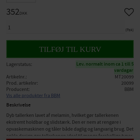
352
Gem so
DKK
ANTAL
Pak
Lev. normalt inom ca 1 till 5
Lagerstatus
vardagar
Artikelnr.
MT20099
Prod. artikelnr
20099
Producent
BBM
Vis alle produkter fra BBM
Beskrivelse
Dyb tallerken lavet af melamin, hvilket gør tallerkenen
ekstremt holdbar og slidstærk. Den er nem at rengøre i
opvaskemaskinen og tåler både daglig og langvarig brug. Det
enkle design gør tallerkenen ideel til mange forskellige typer