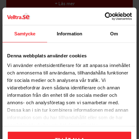
miljøer og borddækninger, udviklet til professionel brug.
+ Läs mer
Holdbar
Tåler opvaskemaskine
Bedømmelser
Velegnet til mange borddækninger og miljøer
Samtycke
Information
Om
Specifikationer
Dig
Diameter: 21cm
Denna webbplats använder cookies
Størrelse (Længde x Bredde x Højde): 21x21x4cm
Vi använder enhetsidentifierare för att anpassa innehållet
Volumen: 0,55L
Antal/pakke: 12 stk
och annonserna till användarna, tillhandahålla funktioner
för sociala medier och analysera vår trafik. Vi
vidarebefordrar även sådana identifierare och annan
Bliv den første, der giver en bedømmelse.
information från din enhet till de sociala medier och
annons- och analysföretag som vi samarbetar med.
Dessa kan i sin tur kombinera informationen med annan
information som du har tillhandahållit eller som de har
samlat in när du har använt deras tjänster.
Populära produkter