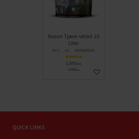
Auson Tjære-vitriol 10
Liter
60590556
1.691
DKK
1.900
DKK
Gem som favorit
QUICK LINKS