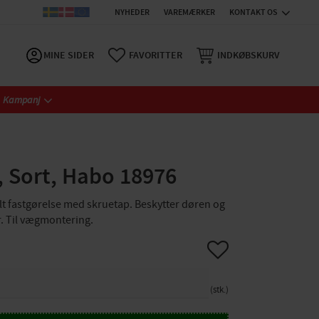
NYHEDER
VAREMÆRKER
KONTAKT OS
MINE SIDER
FAVORITTER
INDKØBSKURV
Kampanj
, Sort, Habo 18976
kjult fastgørelse med skruetap. Beskytter døren og
. Til vægmontering.
Gem som favorit
stk.