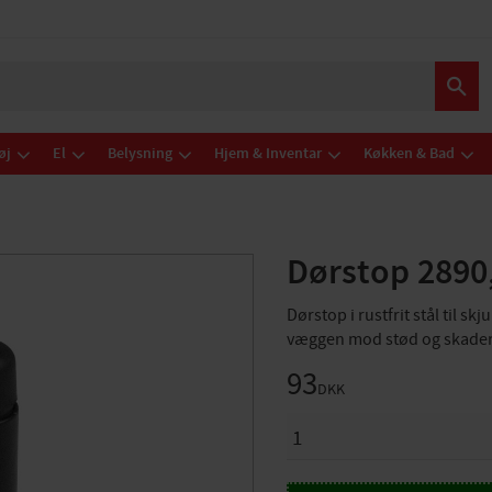
øj
El
Belysning
Hjem & Inventar
Køkken & Bad
Dørstop 2890
Dørstop i rustfrit stål til s
væggen mod stød og skader
93
DKK
ANTAL