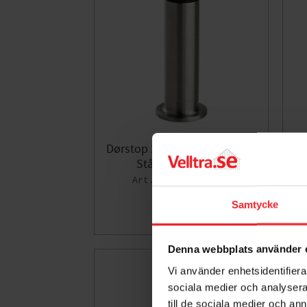
Dørstop 2890, 75mm, Rustfrit
D
Stål , Habo 13569
004049020
83
DKK
Samtycke
Gem som fav
Denna webbplats använder 
Vi använder enhetsidentifierar
sociala medier och analysera 
till de sociala medier och a