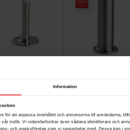
17
%
ørstop 7470 Krom 150mm,
Dørstop 2890 Rustfrit Stå
Habo 72769
mm, Habo 20910
001678774
007757318
75
105
DKK
DKK
Information
127
DKK
orit
Gem som favorit
cookies
e för att anpassa innehållet och annonserna till användarna, tillh
vår trafik. Vi vidarebefordrar även sådana identifierare och anna
17
%
nnons- och analysföretag som vi samarbetar med. Dessa kan i sin