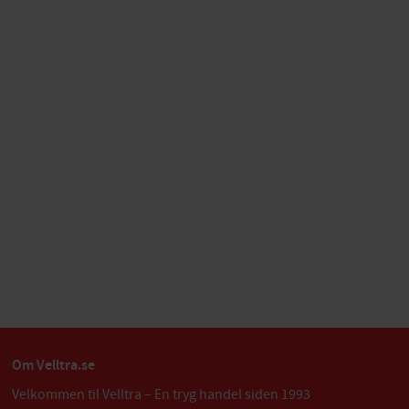
Om Velltra.se
Velkommen til Velltra – En tryg handel siden 1993