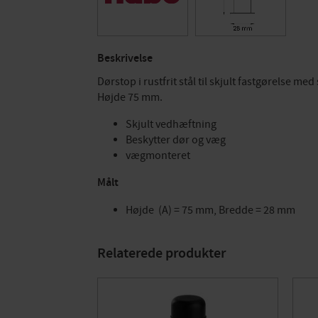
Beskrivelse
Dørstop i rustfrit stål til skjult fastgørelse
Højde 75 mm.
Skjult vedhæftning
Beskytter dør og væg
vægmonteret
Målt
Højde (A) = 75 mm, Bredde = 28 mm
Relaterede produkter