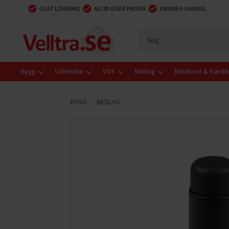
GLAT LEVERING
ALTID GODE PRISER
SIKKER E-HANDEL
Bygg
Udemiljø
VVS
Maling
Maskiner & Værkt
BYGG
BESLAG