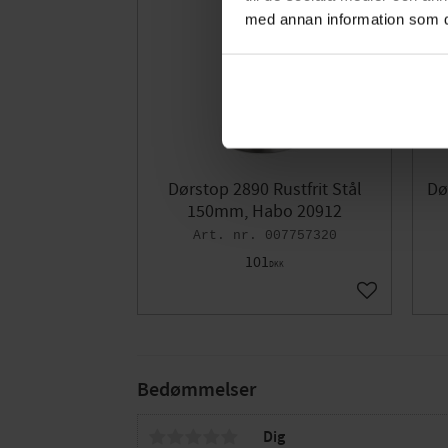
med annan information som du 
Dørstop 2890 Rustfrit Stål
Dø
150mm, Habo 20912
007757320
101
DKK
Gem som fav
Bedømmelser
Dig