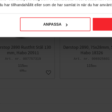
har tillhandahållit eller som de har samlat in när du har använt 
ANPASSA
rstop 2890 Rustfrit Stål 130
Dørstop 2890, 75x28mm, S
mm, Habo 20911
Habo 18326
007757319
006925601
115
115
DKK
DKK
139
DKK
orit
Gem som favorit