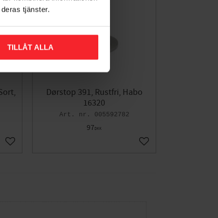
deras tjänster.
TILLÅT ALLA
ort,
Dørstop 391, Rustfri, Habo
16320
005592782
97
DKK
Gem som favorit
Gem som favorit