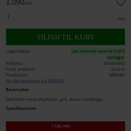
1.090
Gem so
DKK
ANTAL
Pak
Lagerstatus
Lev. normalt inom ca 2 till 5
vardagar
Artikelnr.
003664992
Prod. artikelnr
821242
Producent
BÅREBO
Vis alle produkter fra BÅREBO
Beskrivelse
Dørholder med returfjeder, grå, skruer medfølger.
Specifikationer
A: 165 mm
+ Läs mer
B: 30-82 mm