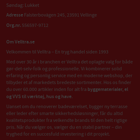
Søndag: Lukket
Adresse
Falsterbovägen 245, 23591 Vellinge
Org.nr.
556597-9712
Om Velltra.se
Velkommen til Velltra – En tryg handel siden 1993
Med over 30 år i branchen er Velltra det oplagte valg for både
gør-det-selv-folk og professionelle. Vi kombinerer solid
erfaring og personlig service med en moderne webshop, der
tilbyder et af markedets bredeste sortimenter. Hos os finder
du over 60.000 artikler inden for alt fra
byggematerialer, el
og VVS til værktøj, hus og have
.
Uanset om du renoverer badeværelset, bygger ny terrasse
eller leder efter smarte sikkerhedsløsninger, får du altid
kvalitetsprodukter fra velkendte brands til den helt rigtige
pris. Når du vælger os, vælger du en stabil partner – din
tryghed for en succesfuld investering i dit projekt.