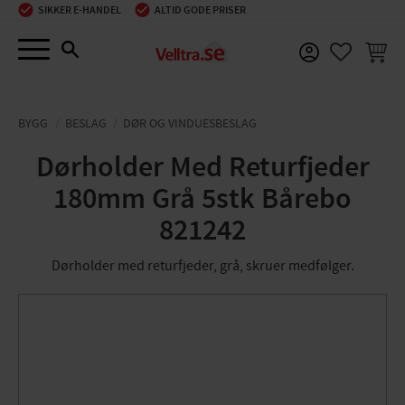
SIKKER E-HANDEL
ALTID GODE PRISER
Menu
INDKØ
FAVORIT
BYGG
BESLAG
DØR OG VINDUESBESLAG
Dørholder Med Returfjeder
180mm Grå 5stk Bårebo
821242
Dørholder med returfjeder, grå, skruer medfølger.