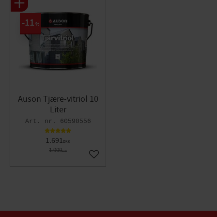
11
%
Auson Tjære-vitriol 10
Liter
60590556
1.691
DKK
1.900
DKK
Gem som favorit