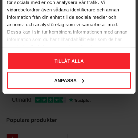
för sociala medier och analysera vår trafik. Vi
Bedømmelser
vidarebefordrar även sådana identifierare och annan
information från din enhet till de sociala medier och
Dig
annons- och analysföretag som vi samarbetar med.
Dessa kan i sin tur kombinera informationen med annan
information som du har tillhandahållit eller som de har
samlat in när du har använt deras tjänster.
TILLÅT ALLA
Bliv den første, der giver en bedømmelse.
ANPASSA
Populära produkter