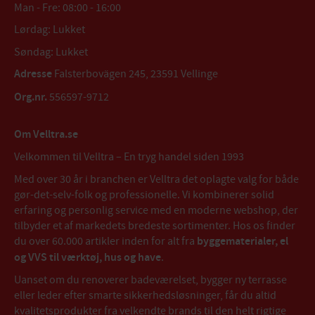
Man - Fre: 08:00 - 16:00
Lørdag: Lukket
Søndag: Lukket
Adresse
Falsterbovägen 245, 23591 Vellinge
Org.nr.
556597-9712
Om Velltra.se
Velkommen til Velltra – En tryg handel siden 1993
Med over 30 år i branchen er Velltra det oplagte valg for både
gør-det-selv-folk og professionelle. Vi kombinerer solid
erfaring og personlig service med en moderne webshop, der
tilbyder et af markedets bredeste sortimenter. Hos os finder
du over 60.000 artikler inden for alt fra
byggematerialer, el
og VVS til værktøj, hus og have
.
Uanset om du renoverer badeværelset, bygger ny terrasse
eller leder efter smarte sikkerhedsløsninger, får du altid
kvalitetsprodukter fra velkendte brands til den helt rigtige