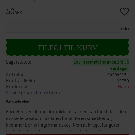
50
Gem so
DKK
ANTAL
stk.
Lagerstatus
Lev. normalt inom ca 2 till 6
vardagar
Artikelnr.
002990154
Prod. artikelnr
39750
Producent
Habo
Vis alle produkter fra Habo
Beskrivelse
Fordelen ved denne dørholder er, at den kan indstilles i den
ønskede position. Risikoen for at døren smækker og
klemmer børns fingre mindskes. Nem at bruge, fungerer
fantastisk til ventilation, forhindrer skader på døren.