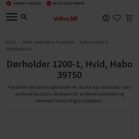
SIKKER E-HANDEL
ALTID GODE PRISER
Menu
INDKØ
FAVORIT
BYGG
DØRE, VINDUER & TILBEHØR
DØRLUKKERE &
DØRBREMSER
Dørholder 1200-1, Hvid, Habo
39750
Fordelen ved denne dørholder er, at den kan indstilles i den
ønskede position. Risikoen for at døren smækker og
klemmer børns fingre mindskes.