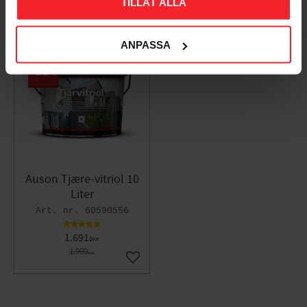
TILLÅT ALLA
ANPASSA
11
%
Auson Tjære-vitriol 10
Liter
60590556
1.691
DKK
1.900
DKK
Gem som favorit