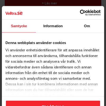
+ Läs mer
Kan indstilles i den ønskede position
let at bruge
Fungerer godt ved udluftning
Bedømmelser
Undgår klemme fingre
Samtycke
Information
Om
Dimensioner: Længde = 150 mm, Højde = 55 mm
Dig
Denna webbplats använder cookies
Vi använder enhetsidentifierare för att anpassa innehållet
och annonserna till användarna, tillhandahålla funktioner
för sociala medier och analysera vår trafik. Vi
vidarebefordrar även sådana identifierare och annan
Bliv den første, der giver en bedømmelse.
information från din enhet till de sociala medier och
annons- och analysföretag som vi samarbetar med.
Dessa kan i sin tur kombinera informationen med annan
information som du har tillhandahållit eller som de har
samlat in när du har använt deras tjänster.
Populära produkter