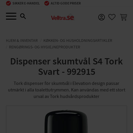
SIKKER E-HANDEL
ALTID GODE PRISER
Menu
INDKØ
FAVORIT
HJEM & INVENTAR
KØKKEN- OG HUSHOLDNINGSARTIKLER
RENGØRINGS- OG HYGIEJNEPRODUKTER
Dispenser skumtvål S4 Tork
Svart - 992915
Tork dispenser för skumtvål i Elevation design passar
utmärkt i alla toalettutrymmen. Kan användas med ett stort
urval av Tork hudvårdsprodukter