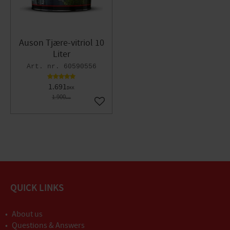
Auson Tjære-vitriol 10
Liter
60590556
1.691
DKK
1.900
DKK
Gem som favorit
QUICK LINKS
About us
Questions & Answers