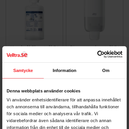
Handtvål Skumtvål S4
Dispenser skumtvål S4
Tork 1L, 6 Pack
Tork Vit
007305201
007305202
1.091
575
Samtycke
Information
Om
DKK
DKK
Gem som favorit
Gem so
Denna webbplats använder cookies
Vi använder enhetsidentifierare för att anpassa innehållet
Bedømmelser
och annonserna till användarna, tillhandahålla funktioner
för sociala medier och analysera vår trafik. Vi
Dig
vidarebefordrar även sådana identifierare och annan
information från din enhet till de sociala medier och