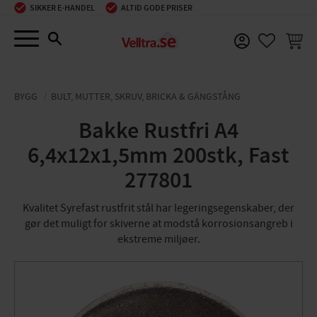
SIKKER E-HANDEL
ALTID GODE PRISER
Menu
INDKØ
FAVORIT
BYGG
BULT, MUTTER, SKRUV, BRICKA & GÄNGSTÅNG
Bakke Rustfri A4
6,4x12x1,5mm 200stk, Fast
277801
Kvalitet Syrefast rustfrit stål har legeringsegenskaber, der
gør det muligt for skiverne at modstå korrosionsangreb i
ekstreme miljøer.