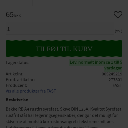
65
Gem so
DKK
ANTAL
stk.
Lev. normalt inom ca 1 till 5
Lagerstatus
vardagar
Artikelnr.
005245219
Prod. artikelnr
277801
Producent
FAST
Vis alle produkter fra FAST
Beskrivelse
Bakke RB A4 rustfri syrefast. Skive DIN 125A. Kvalitet Syrefast
rustfrit stål har legeringsegenskaber, der gør det muligt for
skiverne at modstå korrosionsangreb i ekstreme miljøer.
Huldiameter: 6,4 mm. udvendig diameter 12 mm.