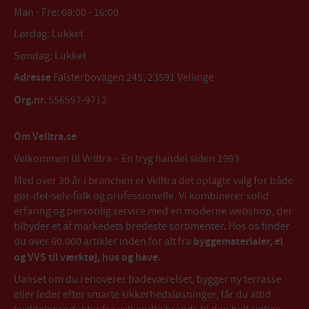
Man - Fre: 08:00 - 16:00
Lørdag: Lukket
Søndag: Lukket
Adresse
Falsterbovägen 245, 23591 Vellinge
Org.nr.
556597-9712
Om Velltra.se
Velkommen til Velltra – En tryg handel siden 1993
Med over 30 år i branchen er Velltra det oplagte valg for både
gør-det-selv-folk og professionelle. Vi kombinerer solid
erfaring og personlig service med en moderne webshop, der
tilbyder et af markedets bredeste sortimenter. Hos os finder
du over 60.000 artikler inden for alt fra
byggematerialer, el
og VVS til værktøj, hus og have
.
Uanset om du renoverer badeværelset, bygger ny terrasse
eller leder efter smarte sikkerhedsløsninger, får du altid