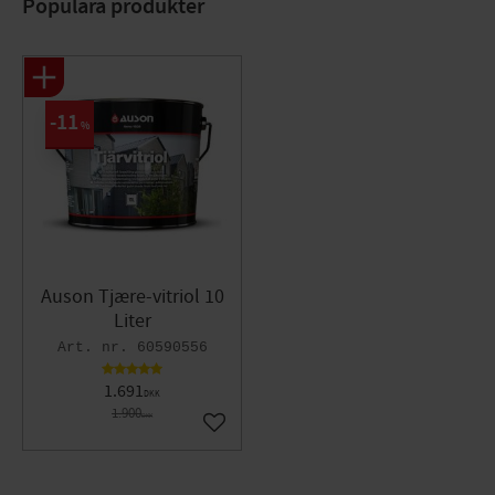
Populära produkter
11
%
Auson Tjære-vitriol 10
Liter
60590556
1.691
DKK
1.900
DKK
Gem som favorit