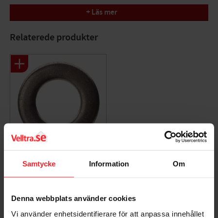
Materialetykkelse 1,5 mm. Antal: 200 stk.
+ Läs mer
Relaterede produkter
Bakke Rustfri A4
Samtycke
Information
Om
8,4x16x1,5mm 100stk,
Fast 277803
005245220
Denna webbplats använder cookies
59
DKK
Vi använder enhetsidentifierare för att anpassa innehållet