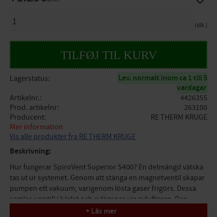
ANTAL
stk.
Lev. normalt inom ca 1 till 5
Lagerstatus
vardagar
Artikelnr.
4426355
Prod. artikelnr
263100
Producent
RE THERM KRUGE
Mer information
Vis alle produkter fra RE THERM KRUGE
Beskrivning:
Hur fungerar SpiroVent Superior S400? En delmängd vätska
tas ut ur systemet. Genom att stänga en magnetventil skapar
pumpen ett vakuum, varigenom lösta gaser frigörs. Dessa
samlas upptill i kärlet och avlägsnas via avluftaren. Den
avgasade vätskan pumpas sedan tillbaka i systemet och kan
+ Läs mer