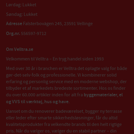
Lørdag: Lukket
Søndag: Lukket
Adresse
Falsterbovägen 245, 23591 Vellinge
Org.nr.
556597-9712
Om Velltra.se
Velkommen til Velltra – En tryg handel siden 1993
Med over 30 år i branchen er Velltra det oplagte valg for både
gør-det-selv-folk og professionelle. Vi kombinerer solid
erfaring og personlig service med en moderne webshop, der
tilbyder et af markedets bredeste sortimenter. Hos os finder
du over 60.000 artikler inden for alt fra
byggematerialer, el
og VVS til værktøj, hus og have
.
Uanset om du renoverer badeværelset, bygger ny terrasse
eller leder efter smarte sikkerhedsløsninger, får du altid
kvalitetsprodukter fra velkendte brands til den helt rigtige
pris. Når du vælger os, vælger du en stabil partner – din