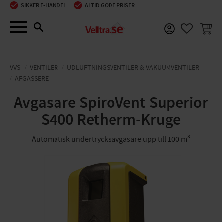
SIKKER E-HANDEL
ALTID GODE PRISER
Menu
INDKØ
FAVORIT
VVS
VENTILER
UDLUFTNINGSVENTILER & VAKUUMVENTILER
AFGASSERE
Avgasare SpiroVent Superior
S400 Retherm-Kruge
Automatisk undertrycksavgasare upp till 100 m³