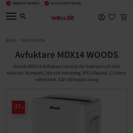
SIKKER E-HANDEL
ALTID GODE PRISER
Menu
INDKØ
FAVORIT
BYGG
VENTILATION
Avfuktare MDX14 WOODS
Woods MDX14 Avfuktare idealisk för badrum och små
torkrum. Kompakt, lätt och behändig. IPX2 klassad. 1,5 liters
vattentank. Går att koppla slang
27
%