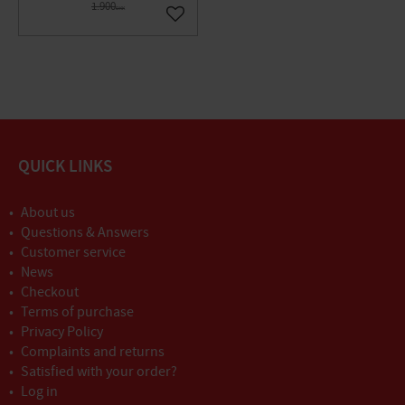
1.900
DKK
Gem som favorit
QUICK LINKS
About us
Questions & Answers
Customer service
News
Checkout
Terms of purchase
Privacy Policy
Complaints and returns
Satisfied with your order?
Log in