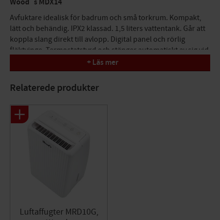
Wood´s MDX14
Avfuktare idealisk för badrum och små torkrum. Kompakt,
lätt och behändig. IPX2 klassad. 1,5 liters vattentank. Går att
koppla slang direkt till avlopp. Digital panel och rörlig
fläktvinge. Termostatstyrd och stänger automatiskt av sig vid
5°C.
+ Läs mer
Teknisk data
Relaterede produkter
Max arbetsområde: 40 m²
Rek. arbetsområde: 2-30 m²
Luftgenomströmning: 120 m³/h
Avfuktning vid 30° C & 80% RF: 10 liter/dygn
Effekt vid 30° C & 80% RF: 220 W
Tankvolym: 1,5 liter
Luftfilter: Tvättbart
Mått: 493x293x183 mm
Luftaffugter MRD10G,
Vikt: 9,1 kg