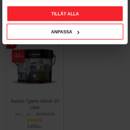
TILLÅT ALLA
Populära produkter
ANPASSA
11
%
Auson Tjære-vitriol 10
Liter
60590556
1.691
DKK