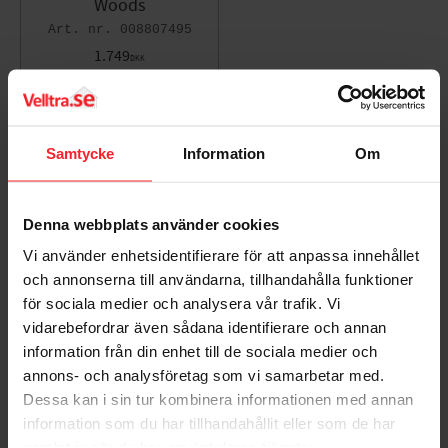
Woods
Ljudnivå: 43 dB
008807495
1.749
Kylmedia: R290
DKK
Skyddsklass: IPX2
Gem som favorit
Samtycke
Information
Om
Bedømmelser
Dig
Denna webbplats använder cookies
Vi använder enhetsidentifierare för att anpassa innehållet
och annonserna till användarna, tillhandahålla funktioner
för sociala medier och analysera vår trafik. Vi
vidarebefordrar även sådana identifierare och annan
information från din enhet till de sociala medier och
annons- och analysföretag som vi samarbetar med.
Bliv den første, der giver en bedømmelse.
Dessa kan i sin tur kombinera informationen med annan
information som du har tillhandahållit eller som de har
samlat in när du har använt deras tjänster.