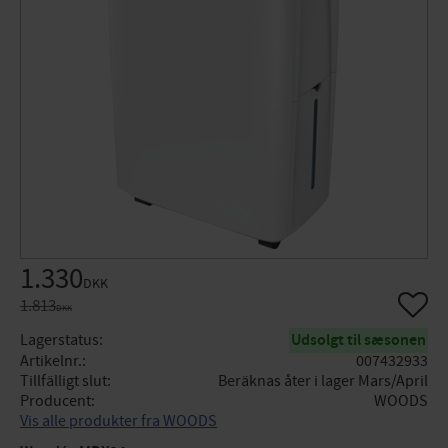
Nedsat pris:
1.330
DKK
Gem so
Original pris:
1.813
DKK
Lagerstatus
Udsolgt til sæsonen
Artikelnr.
007432933
Tillfälligt slut
Beräknas åter i lager Mars/April
Producent
WOODS
Vis alle produkter fra WOODS