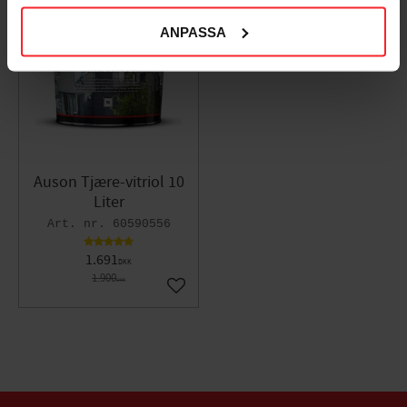
ANPASSA
11
%
Auson Tjære-vitriol 10
Liter
60590556
1.691
DKK
1.900
DKK
Gem som favorit