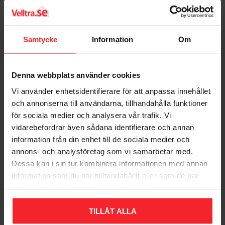
Bedømmelser
Teknisk Information
Mærkestrøm: 16A
Dig
Samtycke
Information
Om
Nominel spænding: 250V
Design: Glas
Hvid Switch type: 1 stang/trappe
Denna webbplats använder cookies
Farve: Andet
Monteringsmetode: Forsænket montering
Vi använder enhetsidentifierare för att anpassa innehållet
Betjeningsmetode: Vippe/knap Velegnet til
och annonserna till användarna, tillhandahålla funktioner
Beskyttelsesgrad (IP): IP20
för sociala medier och analysera vår trafik. Vi
Bliv den første, der giver en bedømmelse.
vidarebefordrar även sådana identifierare och annan
information från din enhet till de sociala medier och
annons- och analysföretag som vi samarbetar med.
Dessa kan i sin tur kombinera informationen med annan
information som du har tillhandahållit eller som de har
samlat in när du har använt deras tjänster.
Populära produkter
TILLÅT ALLA