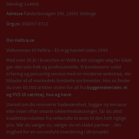
Søndag: Lukket
Adresse
Falsterbovägen 245, 23591 Vellinge
Org.nr.
556597-9712
Om Velltra.se
Velkommen til Velltra – En tryg handel siden 1993
Med over 30 år i branchen er Velltra det oplagte valg for både
gør-det-selv-folk og professionelle. Vi kombinerer solid
erfaring og personlig service med en moderne webshop, der
tilbyder et af markedets bredeste sortimenter. Hos os finder
du over 60.000 artikler inden for alt fra
byggematerialer, el
og VVS til værktøj, hus og have
.
Uanset om du renoverer badeværelset, bygger ny terrasse
eller leder efter smarte sikkerhedsløsninger, får du altid
kvalitetsprodukter fra velkendte brands til den helt rigtige
pris. Når du vælger os, vælger du en stabil partner – din
tryghed for en succesfuld investering i dit projekt.