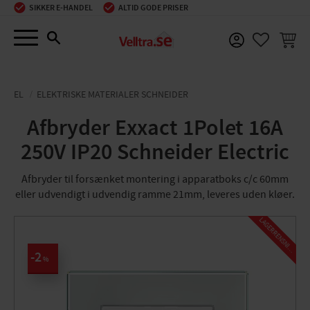
SIKKER E-HANDEL
ALTID GODE PRISER
Menu
INDKØ
FAVORIT
EL
ELEKTRISKE MATERIALER SCHNEIDER
Afbryder Exxact 1Polet 16A
250V IP20 Schneider Electric
Afbryder til forsænket montering i apparatboks c/c 60mm
eller udvendigt i udvendig ramme 21mm, leveres uden kløer.
L
A
G
E
R
R
E
N
S
N
I
N
G
2
%