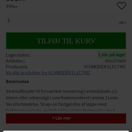
Gem so
Original pris:
339
DKK
ANTAL
stk.
1 stk. på lager
Lagerstatus
Artikelnr.
005237609
Producent
SCHNEIDER ELECTRIC
Vis alle produkter fra SCHNEIDER ELECTRIC
Beskrivelse
Strømafbryder til forsænket montering i enhedsboks c/c
60mm eller udvendigt i overflademonteret ramme 21mm.
Skruforbindelse. Snap-on fastgørelse af vippe med
fastgørelsesplade, mulighed for ekstra fastgørelse med
skrue. Kontakten har to neutrale overføringsklemmer ud
+ Läs mer
over dobbelttrinet (tilslutning 6+6). Leveres uden klor.
Komplet med dækramme.