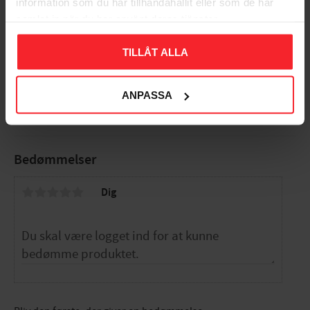
information som du har tillhandahållit eller som de har
samlat in när du har använt deras tjänster.
Adapter 60-50mm,
Grafit, Norlys 3070GR
TILLÅT ALLA
3070GR
413
DKK
ANPASSA
Gem som favorit
Bedømmelser
Dig