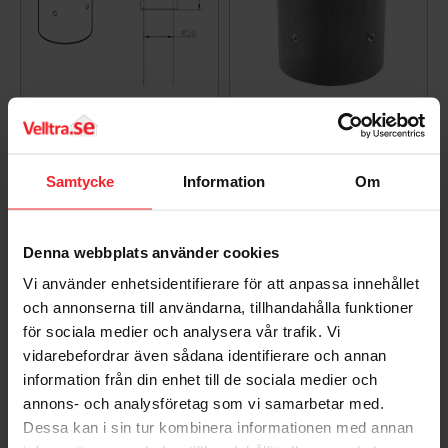
Adapter 60-50mm,
Adapter 50-60mm,
Aluminium, Norlys
Sort, Norlys 3060B
3070AL
3060B
Samtycke
Information
Om
3070AL
419
DKK
413
DKK
Gem som favorit
Gem so
Denna webbplats använder cookies
Vi använder enhetsidentifierare för att anpassa innehållet
och annonserna till användarna, tillhandahålla funktioner
för sociala medier och analysera vår trafik. Vi
vidarebefordrar även sådana identifierare och annan
information från din enhet till de sociala medier och
annons- och analysföretag som vi samarbetar med.
Dessa kan i sin tur kombinera informationen med annan