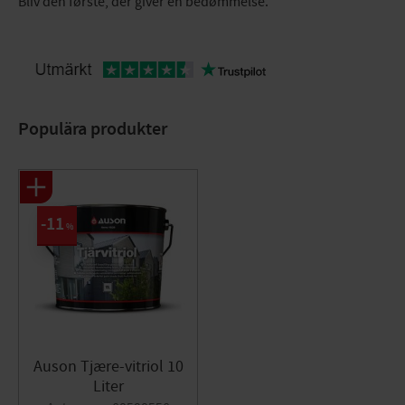
Bliv den første, der giver en bedømmelse.
Populära produkter
11
%
Auson Tjære-vitriol 10
Liter