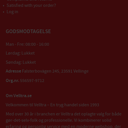
Satisfied with your order?
Log in
GODSMODTAGELSE
Man - Fre: 08:00 - 16:00
Lørdag: Lukket
Søndag: Lukket
Adresse
Falsterbovägen 245, 23591 Vellinge
Org.nr.
556597-9712
Om Velltra.se
Velkommen til Velltra – En tryg handel siden 1993
Med over 30 år i branchen er Velltra det oplagte valg for både
gør-det-selv-folk og professionelle. Vi kombinerer solid
erfaring og personlig service med en moderne webshop, der