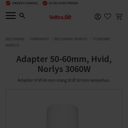
SIKKER E-HANDEL
ALTID GODE PRISER
Menu
INDKØ
FAVORIT
BELYSNING
FABRIKANT
BELYSNING NORLYS
TILBEHØR
NORLYS
Adapter 50-60mm, Hvid,
Norlys 3060W
Adapter til Ø 60 mm stang til Ø 50 mm lampehus.