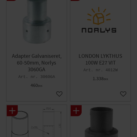
Adapter Galvaniseret,
LONDON LYKTHUS
60-50mm, Norlys
100W E27 VIT
3060GA
4012W
3060GA
1.338
DKK
460
DKK
Gem som favorit
Gem so