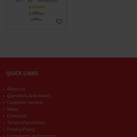
60590556
1.691
DKK
1.900
DKK
Gem som favorit
QUICK LINKS
About us
Questions & Answers
Customer service
News
Checkout
Terms of purchase
Privacy Policy
Complaints and returns